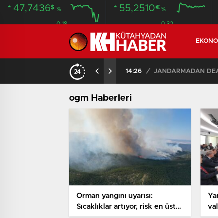
47,7436
55,2510
$
€
%
%
0.18
0.32
EKONO
14:26
/
JANDARMADAN DEAŞ
ogm Haberleri
Orman yangını uyarısı:
Yan
Sıcaklıklar artıyor, risk en üst
val
seviyede