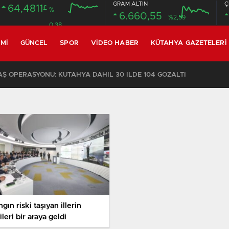
GRAM ALTIN
Ç
64,4811
£
%
6.660,55
%2,59
0.38
MI
GÜNCEL
SPOR
VIDEO HABER
KÜTAHYA GAZETELERI
 OPERASYONU: KÜTAHYA DAHİL 30 İLDE 104 GÖZALTI
gın riski taşıyan illerin
ileri bir araya geldi