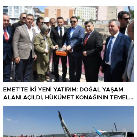
EMET’TE İKİ YENİ YATIRIM: DOĞAL YAŞAM
ALANI AÇILDI, HÜKÜMET KONAĞININ TEMELİ
ATILDI