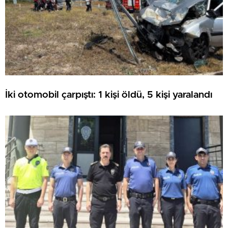
İki otomobil çarpıştı: 1 kişi öldü, 5 kişi yaralandı