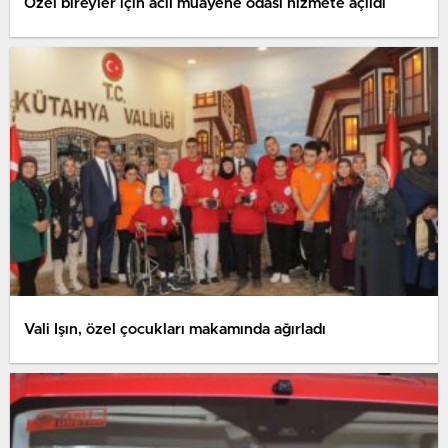
Özel bireyler için acil muayene odası hizmete açıldı
Vali Işın, özel çocukları makamında ağırladı