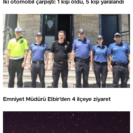
İki otomobil çarpıştı: 1 kişi öldü, 5 kişi yaralandı
Emniyet Müdürü Elbir’den 4 ilçeye ziyaret