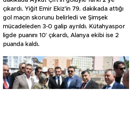
dakikada Aykut Çift’in golüyle farkı 2’ye
çıkardı. Yiğit Emir Ekiz’in 79. dakikada attığı
gol maçın skorunu belirledi ve Şimşek
mücadeleden 3-0 galip ayrıldı. Kütahyaspor
ligde puanını 10′ çıkardı, Alanya ekibi ise 2
puanda kaldı.