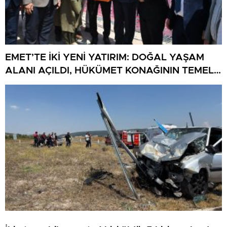
EMET’TE İKİ YENİ YATIRIM: DOĞAL YAŞAM
ALANI AÇILDI, HÜKÜMET KONAĞININ TEMELİ
ATILDI