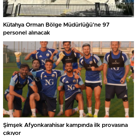
Kütahya Orman Bölge Müdürlüğü’ne 97
personel alınacak
Şimşek Afyonkarahisar kampında ilk provasına
çıkıyor