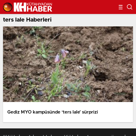
ters lale Haberleri
Gediz MYO kampüsünde ‘ters lale’ sürprizi