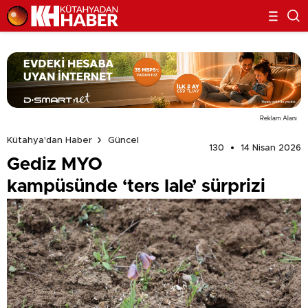
Reklam Alanı
Kütahya'dan Haber
Güncel
130
14 Nisan 2026
Gediz MYO
kampüsünde ‘ters lale’ sürprizi