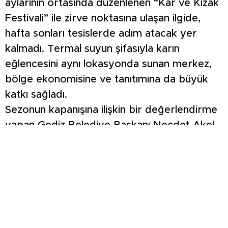
aylarının ortasında düzenlenen “Kar ve Kızak
Festivali” ile zirve noktasına ulaşan ilgide,
hafta sonları tesislerde adım atacak yer
kalmadı. Termal suyun şifasıyla karın
eğlencesini aynı lokasyonda sunan merkez,
bölge ekonomisine ve tanıtımına da büyük
katkı sağladı.
Sezonun kapanışına ilişkin bir değerlendirme
yapan Gediz Belediye Başkanı Necdet Akel,
gösterilen yoğun ilgiden dolayı tüm
vatandaşlara teşekkür etti. Murat Dağı’nın
Gediz için paha biçilemez bir değer olduğunu
vurgulayan Başkan Akel, “Murat Dağı Termal
Kayak Merkezimizde verimli ve dolu dolu
geçen bir kayak sezonunu daha mevsim