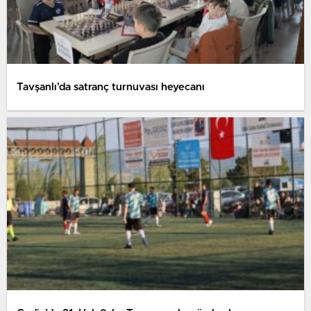
Tavşanlı’da satranç turnuvası heyecanı