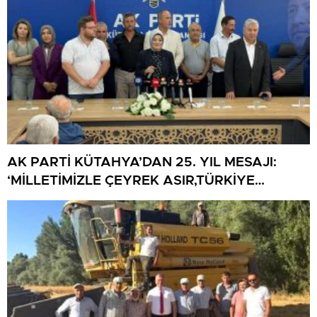
AK PARTİ KÜTAHYA’DAN 25. YIL MESAJI:
‘MİLLETİMİZLE ÇEYREK ASIR,TÜRKİYE
GELECEĞE HAZIR’