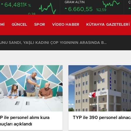
GRAM ALTIN
Ç
64,4811
£
%
6.660,55
%2,59
0.38
MI
GÜNCEL
SPOR
VIDEO HABER
KÜTAHYA GAZETELERI
KOMŞULARI ÖLDÜĞÜNÜ SANDI, YAŞLI KADINI ÇÖP YIĞINININ ARASINDA BULUNDU
P ile personel alımı kura
TYP ile 390 personel alına
uçları açıklandı