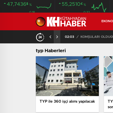
47,7436
55,2510
$
€
%
%
0.18
0.32
EKONO
İLDE 104 GÖZALTI
02:03
/
typ Haberleri
TYP ile 360 işçi alımı yapılacak
TY
son