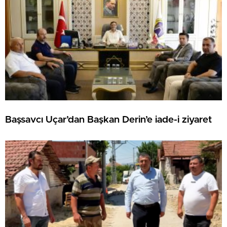
Başsavcı Uçar’dan Başkan Derin’e iade-i ziyaret