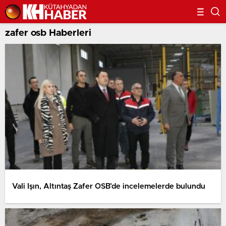
zafer osb Haberleri
Vali Işın, Altıntaş Zafer OSB’de incelemelerde bulundu