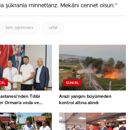
la şükranla minnettarız. Mekânı cennet olsun.”
tarih öğretmeni
vefat
CEL
GÜNCEL
astanesi’nden Tıbbi
Arazi yangını büyümeden
er Orman’a veda ve
kontrol altına alındı
ür belgesi