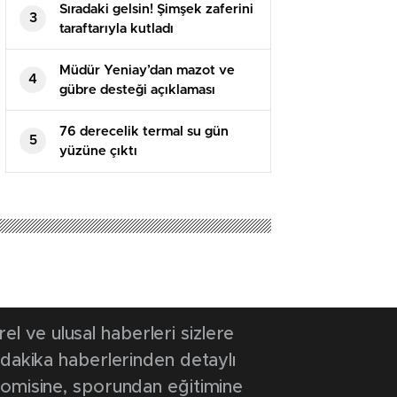
Sıradaki gelsin! Şimşek zaferini
3
taraftarıyla kutladı
Müdür Yeniay’dan mazot ve
4
gübre desteği açıklaması
76 derecelik termal su gün
5
yüzüne çıktı
 ve ulusal haberleri sizlere
 dakika haberlerinden detaylı
onomisine, sporundan eğitimine