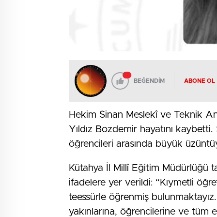
BEĞENDİM
ABONE OL
Hekim Sinan Meslekî ve Teknik An
Yıldız Bozdemir hayatını kaybetti.
öğrencileri arasında büyük üzüntü
Kütahya İl Millî Eğitim Müdürlüğü 
ifadelere yer verildi: “Kıymetli öğr
teessürle öğrenmiş bulunmaktayız.
yakınlarına, öğrencilerine ve tüm 