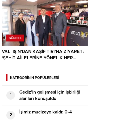
GÜNCEL
VALİ IŞIN’DAN KAŞİF TIRI’NA ZİYARET:
‘ŞEHİT AİLELERİNE YÖNELİK HER
DESTEK ÇOK DEĞERLİ’
KATEGORİNİN POPÜLERLERİ
Gediz’in gelişmesi için işbirliği
1
alanları konuşuldu
İşimiz mucizeye kaldı: 0-4
2