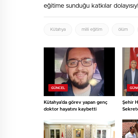
eğitime sunduğu katkılar dolayısıy
Kütahya
milli eğitim
ölüm
GÜNCEL
GÜN
Kütahya’da görev yapan genç
Şehir H
doktor hayatını kaybetti
Sekret
teşekk