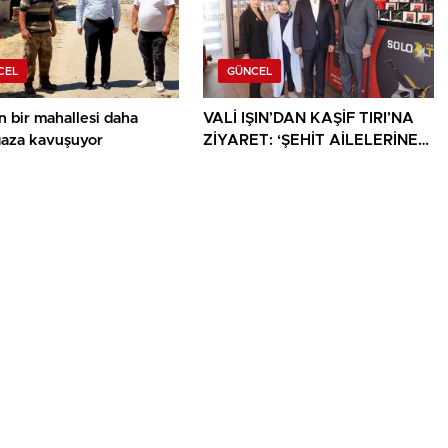
CEL
GÜNCEL
n bir mahallesi daha
VALİ IŞIN’DAN KAŞİF TIRI’NA
gaza kavuşuyor
ZİYARET: ‘ŞEHİT AİLELERİNE
YÖNELİK HER DESTEK ÇOK
DEĞERLİ’