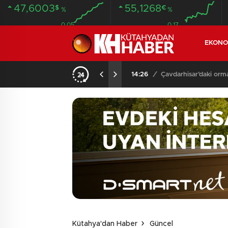
47,6003
55,1268
$
€
%
%
0.05
0.17
EKONO
NDA BULUNDU
14:26
/
Çavdarhisar’daki orm
Kütahya'dan Haber
Güncel