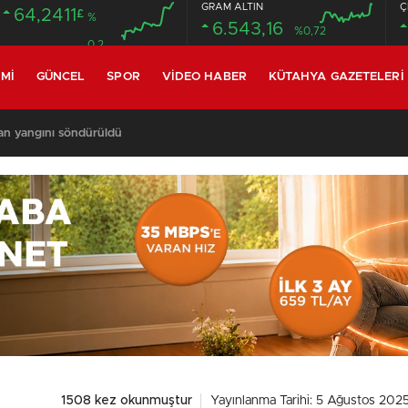
GRAM ALTIN
Ç
64,2411
£
%
6.543,16
%0,72
0.2
MI
GÜNCEL
SPOR
VIDEO HABER
KÜTAHYA GAZETELERI
an yangını söndürüldü
1508 kez okunmuştur
Yayınlanma Tarihi: 5 Ağustos 202