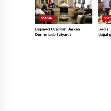
GÜNCEL
GÜN
Başsavcı Uçar’dan Başkan
Gediz’i
Derin’e iade-i ziyaret
doğal 