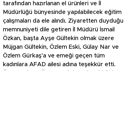
tarafından hazırlanan el ürünleri ve İl
Müdürlüğü bünyesinde yapılabilecek eğitim
çalışmaları da ele alındı. Ziyaretten duyduğu
memnuniyeti dile getiren İl Müdürü İsmail
Özkan, başta Ayşe Gültekin olmak üzere
Müjgan Gültekin, Özlem Eski, Gülay Nar ve
Özlem Gürkaş’a ve emeği geçen tüm
kadınlara AFAD ailesi adına teşekkür etti.
Öte yandan, “Örgünü Al da Gel” etkinliği
kapsamında toplanan yardımlarla temin
edilen iplerle örülen berelerin ihtiyaç
sahiplerine ulaştırılmasının hedeflendiği ifade
edildi.