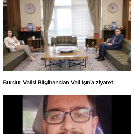
Burdur Valisi Bilgihan’dan Vali Işın’a ziyaret