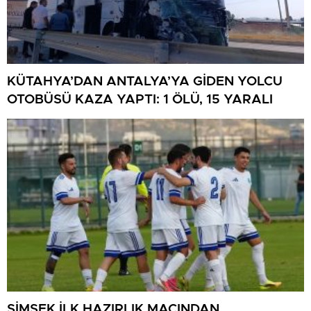
KÜTAHYA’DAN ANTALYA’YA GİDEN YOLCU
OTOBÜSÜ KAZA YAPTI: 1 ÖLÜ, 15 YARALI
ŞİMŞEK İLK HAZIRLIK MAÇINDAN