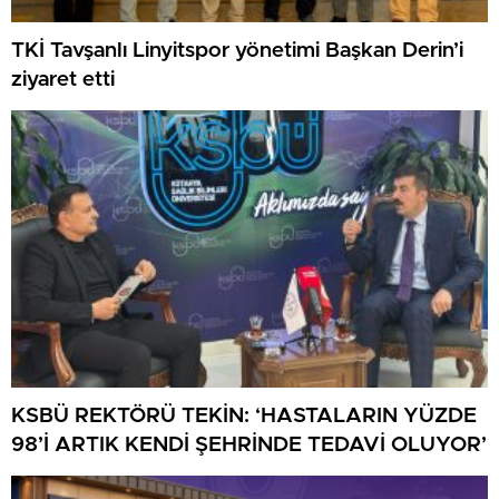
TKİ Tavşanlı Linyitspor yönetimi Başkan Derin’i
ziyaret etti
KSBÜ REKTÖRÜ TEKİN: ‘HASTALARIN YÜZDE
98’İ ARTIK KENDİ ŞEHRİNDE TEDAVİ OLUYOR’