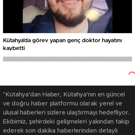
Kütahya’da görev yapan genç doktor hayatını
kaybetti
Kütahya'dan Haber
Güncel
1284
8 Kasım 2025
Efsane halterci
Süleymanoğlu’nun antrenörü
Kütahya’da toprağa verildi