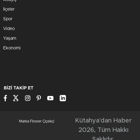
toprağa verildi
Yaklaşık 2 ay önce mide kanserinden dolayı
rahatsızlanması sonucu
kaldırıldığı Kütahya Şehir Hastanesinde
yaşam savaşını kaybeden evli ve 2 çocuk
babası 71 yaşındaki halter antrenörü Pekünlü
için Hayme Ana Cami’nde cenaze töreni
düzenlendi. Kılınan namazının ardından
Pekünlü’nün cenazesi Evliya Çelebi
Mezarlığı’nda defnedildi. Törene, Pekünlü’nün
yakınlarının yanı sıra Kütahya Belediye
Başkanı Eyüp Kahveci, Gençlik ve Spor İl
Müdürü Bülent Küçük, sporcular ve
vatandaşlar katıldı. Kütahya Valisi Musa Işın,
yaptığı açıklamada, Pekünlü’nün vefatından