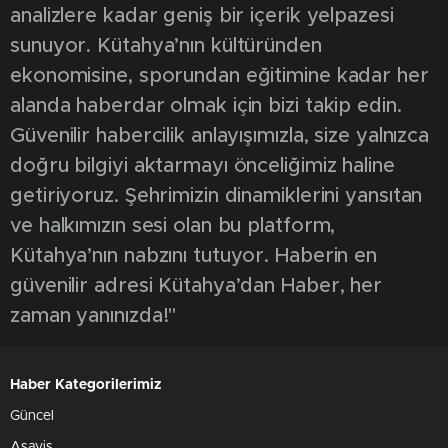
0
Dünya ve Türk halter tarihine adını altın
harflerle yazdıran efsane sporcular arasında
yer alan olimpiyat, dünya ve Avrupa
şampiyonu “Cep Herkülü” lakaplı Naim
Süleymanoğlu’nun Kütahya’da tedavi
gördüğü hastanede hayatını kaybeden
antrenörü Hilmi Pekünlü’nün cenazesi