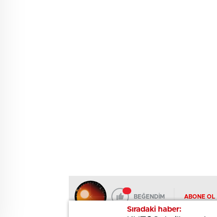
BEĞENDİM
ABONE OL
Sıradaki haber:
Sıradaki haber: