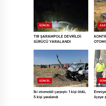
GÜNCEL
ASA
TIR ŞARAMPOLE DEVRİLDİ:
KONTR
SÜRÜCÜ YARALANDI
OTOMO
YARAL
GÜNCEL
GÜN
İki otomobil çarpıştı: 1 kişi öldü,
Emniye
5 kişi yaralandı
ilçeye 