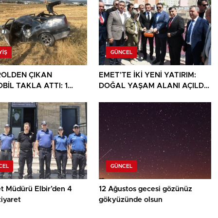
YIŞ
GÜNCEL
OLDEN ÇIKAN
EMET’TE İKİ YENİ YATIRIM:
BİL TAKLA ATTI: 1
DOĞAL YAŞAM ALANI AÇILDI,
I
HÜKÜMET KONAĞININ TEMELİ
ATILDI
CEL
GÜNCEL
t Müdürü Elbir’den 4
12 Ağustos gecesi gözünüz
ziyaret
gökyüzünde olsun