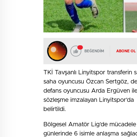
BEĞENDİM
ABONE OL
TKİ Tavşanlı Linyitspor transferin
saha oyuncusu Özcan Sertgöz, de
defans oyuncusu Arda Ergüven ile 
sözleşme imzalayan Linyitspor’da 
belirtildi.
Bölgesel Amatör Lig’de mücadele e
günlerinde 6 isimle anlaşma sağla