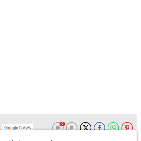
0
News