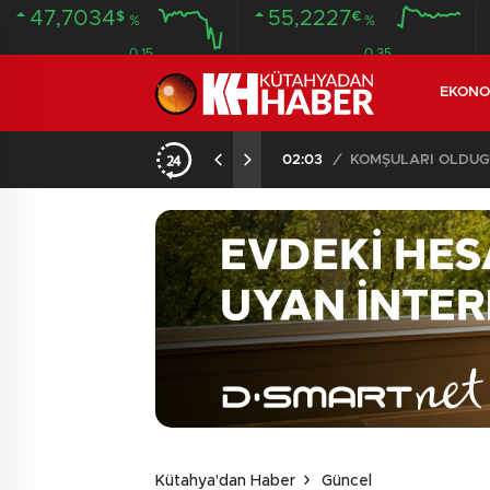
47,7034
55,2227
$
€
%
%
0.15
0.35
EKONO
İLDE 104 GÖZALTI
02:03
/
Kütahya'dan Haber
Güncel