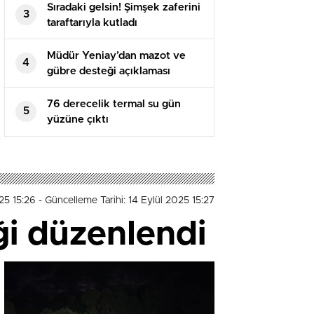
Sıradaki gelsin! Şimşek zaferini
3
taraftarıyla kutladı
Müdür Yeniay’dan mazot ve
4
gübre desteği açıklaması
76 derecelik termal su gün
5
yüzüne çıktı
025 15:26
- Güncelleme Tarihi: 14 Eylül 2025 15:27
iği düzenlendi