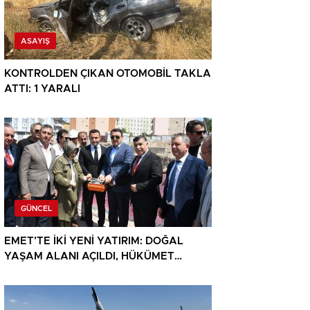
ASAYIŞ
KONTROLDEN ÇIKAN OTOMOBİL TAKLA
ATTI: 1 YARALI
GÜNCEL
EMET’TE İKİ YENİ YATIRIM: DOĞAL
YAŞAM ALANI AÇILDI, HÜKÜMET
KONAĞININ TEMELİ ATILDI