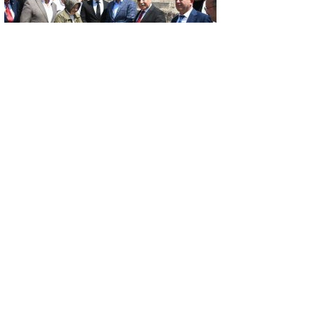
GÜNCEL
EMET’TE İKİ YENİ YATIRIM: DOĞAL
YAŞAM ALANI AÇILDI, HÜKÜMET
KONAĞININ TEMELİ ATILDI
GÜNCEL
İki otomobil çarpıştı: 1 kişi öldü, 5 kişi
yaralandı