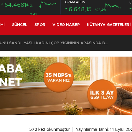
GRAM ALTIN
Ç
64,4681
£
%
6.648,15
%2,40
0.41
MI
GÜNCEL
SPOR
VIDEO HABER
KÜTAHYA GAZETELERI
KOMŞULARI ÖLDÜĞÜNÜ SANDI, YAŞLI KADINI ÇÖP YIĞINININ ARASINDA BULUNDU
572 kez okunmuştur
Yayınlanma Tarihi: 14 Eylül 20