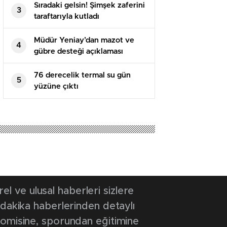
Sıradaki gelsin! Şimşek zaferini
3
taraftarıyla kutladı
Müdür Yeniay’dan mazot ve
4
gübre desteği açıklaması
76 derecelik termal su gün
5
yüzüne çıktı
 ve ulusal haberleri sizlere
 dakika haberlerinden detaylı
onomisine, sporundan eğitimine