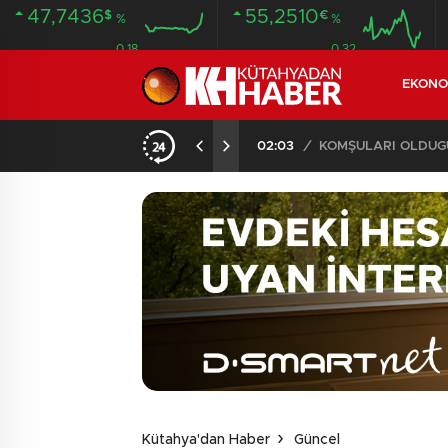
47,7436
55,2510
$
€
%
%
0.18
0.32
EKONO
İLDE 104 GÖZALTI
02:03
/
Kütahya'dan Haber
Güncel