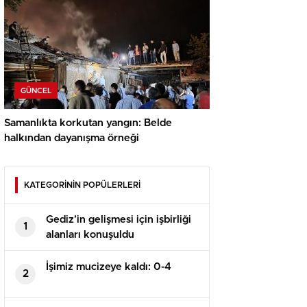
GÜNCEL
Samanlıkta korkutan yangın: Belde
halkından dayanışma örneği
KATEGORİNİN POPÜLERLERİ
Gediz’in gelişmesi için işbirliği
1
alanları konuşuldu
İşimiz mucizeye kaldı: 0-4
2