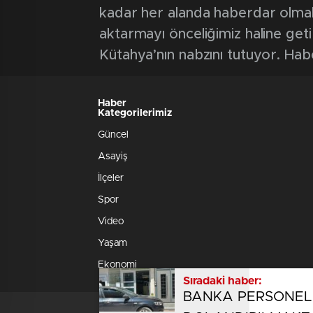
kadar her alanda haberdar olmak iç
aktarmayı önceliğimiz haline geti
Kütahya’nın nabzını tutuyor. Hab
Haber
Kategorilerimiz
Güncel
Asayiş
İlçeler
Spor
Video
Yaşam
Ekonomi
Sıradaki haber:
BANKA PERSONELİ