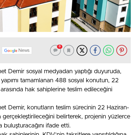
0
News
hmet Demir sosyal medyadan yaptığı duyuruda,
e yapımı tamamlanan 488 sosyal konutun, 22
rasında hak sahiplerine teslim edileceğini
et Demir, konutların teslim sürecinin 22 Haziran-
erçekleştirileceğini belirterek, projenin yüzlerce
 buluşturacağını ifade etti.
hak sahiplerinin, KDV’nin taksitlere yansıtıldığına