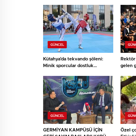
GÜNCEL
GÜN
Kütahya’da tekvando şöleni:
Rektör 
Minik sporcular dostluk
gelen 
müsabakasında buluştu
buluşt
GÜNCEL
GÜN
GERMİYAN KAMPÜSÜ İÇİN
Özel ç