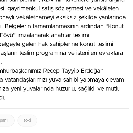
esi, gayrimenkul satış sözleşmesi ve vekâleten
 onaylı vekâletnameyi eksiksiz şekilde yanlarında
ttı. Belgelerin tamamlanmasının ardından “Konut
 Föyü” imzalanarak anahtar teslimi
k belgeyle gelen hak sahiplerine konut teslimi
aşların teslim programına ve istenilen evraklara
.
mhurbaşkanımız Recep Tayyip Erdoğan
şıyla vatandaşlarımızı yuva sahibi yapmaya devam
ıza yeni yuvalarında huzurlu, sağlıklı ve mutlu
dı.
şanlı
toki