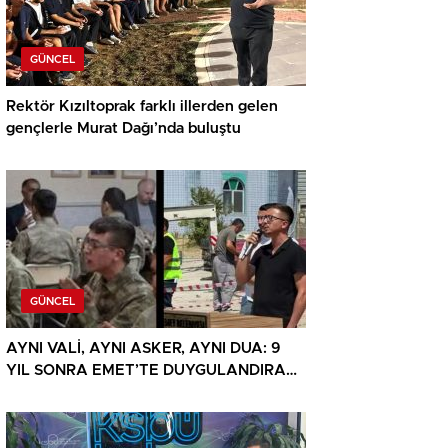
GÜNCEL
Rektör Kızıltoprak farklı illerden gelen
gençlerle Murat Dağı’nda buluştu
GÜNCEL
AYNI VALİ, AYNI ASKER, AYNI DUA: 9
YIL SONRA EMET’TE DUYGULANDIRAN
BULUŞMA