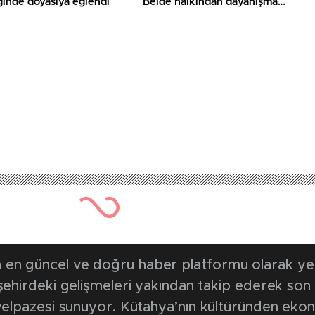
ğinde doyasıya eğlendi
Belde halkından dayanışma
örneği
en güncel ve doğru haber platformu olarak yerel
, şehirdeki gelişmeleri yakından takip ederek son
k yelpazesi sunuyor. Kütahya’nın kültüründen ek