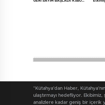
GERİ SAYIM BAŞLADI! KSBÜ
Etkinli
REKTÖRÜ TARİH VERDİ
"Kütahya’dan Haber, Kütahya’nın 
ulaştırmayı hedefliyor. Ekibimiz
analizlere kadar geniş bir içeri