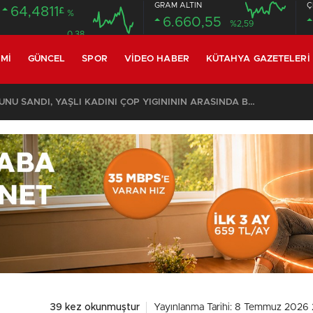
GRAM ALTIN
Ç
64,4811
£
%
6.660,55
%2,59
0.38
MI
GÜNCEL
SPOR
VIDEO HABER
KÜTAHYA GAZETELERI
KOMŞULARI ÖLDÜĞÜNÜ SANDI, YAŞLI KADINI ÇÖP YIĞINININ ARASINDA BULUNDU
39 kez okunmuştur
Yayınlanma Tarihi: 8 Temmuz 2026 