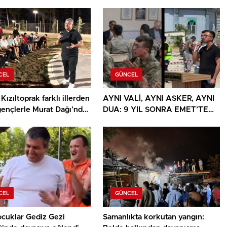
CEL
GÜNCEL
Kızıltoprak farklı illerden
AYNI VALİ, AYNI ASKER, AYNI
gençlerle Murat Dağı’nda
DUA: 9 YIL SONRA EMET’TE
u
DUYGULANDIRAN BULUŞMA
CEL
GÜNCEL
ocuklar Gediz Gezi
Samanlıkta korkutan yangın: