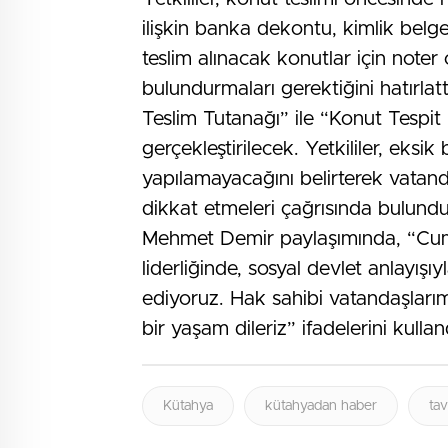
ilişkin banka dekontu, kimlik belg
teslim alınacak konutlar için noter
bulundurmaları gerektiğini hatırla
Teslim Tutanağı” ile “Konut Tespit
gerçekleştirilecek. Yetkililer, eksi
yapılamayacağını belirterek vatand
dikkat etmeleri çağrısında bulundu
Mehmet Demir paylaşımında, “Cu
liderliğinde, sosyal devlet anlayı
ediyoruz. Hak sahibi vatandaşlarım
bir yaşam dileriz” ifadelerini kullan
Kütahya
kütahyadan haber
tav