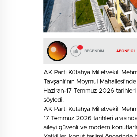
BEĞENDİM
ABONE OL
AK Parti Kütahya Milletvekili Me
Tavşanlı’nın Moymul Mahallesi’nd
Haziran-17 Temmuz 2026 tarihleri a
söyledi.
AK Parti Kütahya Milletvekili Mehm
17 Temmuz 2026 tarihleri arasında g
aileyi güvenli ve modern konutlarla
Yetkililer, konut teslimi öncesinde 