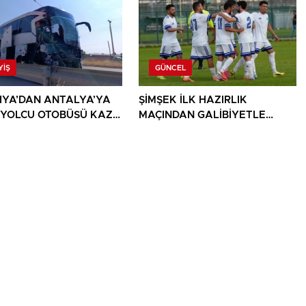
YIŞ
GÜNCEL
YA’DAN ANTALYA’YA
ŞİMŞEK İLK HAZIRLIK
 YOLCU OTOBÜSÜ KAZA
MAÇINDAN GALİBİYETLE
 1 ÖLÜ, 15 YARALI
AYRILDI