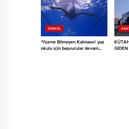
GÜNCEL
ASA
‘Yüzme Bilmeyen Kalmasın’ yaz
KÜTAH
okulu için başvurular devam
GİDEN
ediyor
YAPTI: