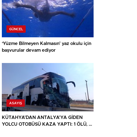
GÜNCEL
‘Yüzme Bilmeyen Kalmasın’ yaz okulu için
başvurular devam ediyor
ASAYIŞ
KÜTAHYA’DAN ANTALYA’YA GİDEN
YOLCU OTOBÜSÜ KAZA YAPTI: 1 ÖLÜ, 15
YARALI