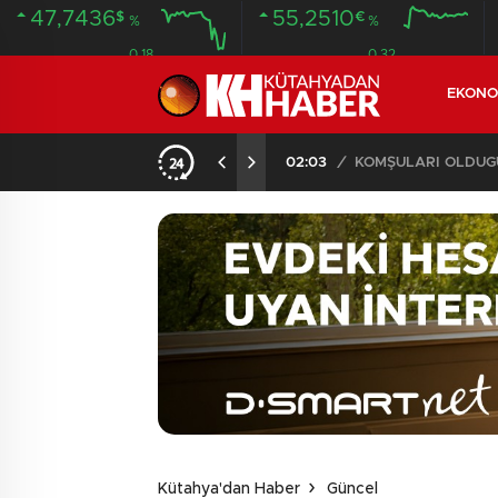
47,7436
55,2510
$
€
%
%
0.18
0.32
EKONO
İLDE 104 GÖZALTI
02:03
/
Kütahya'dan Haber
Güncel