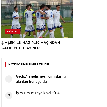
GÜNCEL
ŞİMŞEK İLK HAZIRLIK MAÇINDAN
GALİBİYETLE AYRILDI
KATEGORİNİN POPÜLERLERİ
Gediz’in gelişmesi için işbirliği
1
alanları konuşuldu
İşimiz mucizeye kaldı: 0-4
2