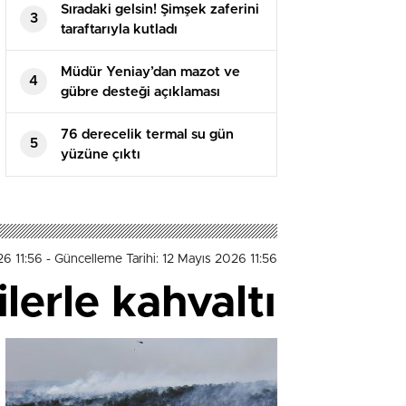
Sıradaki gelsin! Şimşek zaferini
3
taraftarıyla kutladı
Müdür Yeniay’dan mazot ve
4
gübre desteği açıklaması
76 derecelik termal su gün
5
yüzüne çıktı
26 11:56
- Güncelleme Tarihi: 12 Mayıs 2026 11:56
lerle kahvaltı