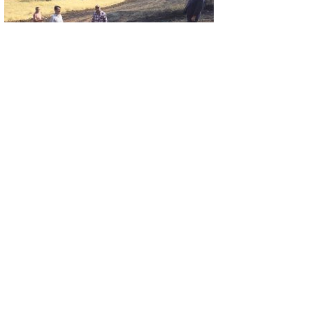
GÜNCEL
Yangın sonrası zarar gören alanlarda hasar
tespit çalışması yapıldı
GÜNCEL
‘Yüzme Bilmeyen Kalmasın’ yaz okulu için
başvurular devam ediyor