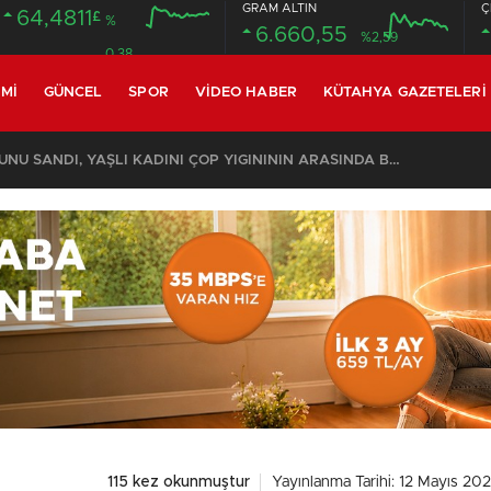
GRAM ALTIN
Ç
64,4811
£
%
6.660,55
%2,59
0.38
MI
GÜNCEL
SPOR
VIDEO HABER
KÜTAHYA GAZETELERI
KOMŞULARI ÖLDÜĞÜNÜ SANDI, YAŞLI KADINI ÇÖP YIĞINININ ARASINDA BULUNDU
115 kez okunmuştur
Yayınlanma Tarihi: 12 Mayıs 202