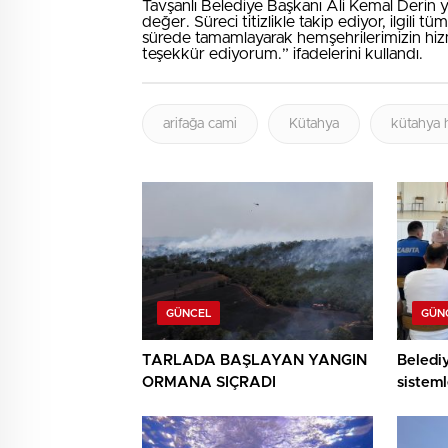
Tavşanlı Belediye Başkanı Ali Kemal Derin y
değer. Süreci titizlikle takip ediyor, ilgili tü
sürede tamamlayarak hemşehrilerimizin hiz
teşekkür ediyorum.” ifadelerini kullandı.
arifağa cami
Kütahya
kütahya 
GÜNCEL
GÜN
TARLADA BAŞLAYAN YANGIN
Beledi
ORMANA SIÇRADI
sisteml
anlatıld