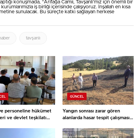
aptığı konuşmada, “Arifağa Camii, Tavşanlı’mız için önemli bir
m kurumlarımızla iş birliği içerisinde çalışıyoruz. İnşallah en kısa
metine sunulacak. Bu süreçte katkı sağlayan herkese
haber
tavşanlı
CEL
GÜNCEL
ye personeline hükümet
Yangın sonrası zarar gören
eri ve devlet teşkilatı
alanlarda hasar tespit çalışması
ı
yapıldı