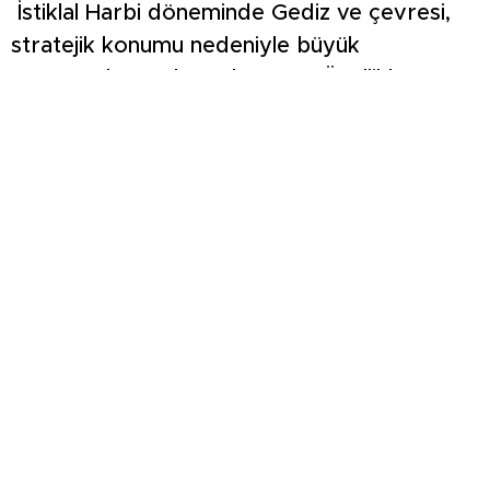
İstiklal Harbi döneminde Gediz ve çevresi,
stratejik konumu nedeniyle büyük
çarpışmalara sahne olmuştur. Özellikle 24
Ekim 1920 tarihinde başlayan Gediz Taarruzu
sırasında, Yunuslar Köyü ile Yaylaköy
arasında bulunan Derbent Boğazı, savunma
hattının en kritik noktalarından biriydi.
Yunuslar köyünde, Hüseyin Göksal’ın
Genelkurmay arşivlerinden yaptığı tespitlere
göre, sadece Derbent Boğazı mevkiinde
yaşanan savaşlarda 128 askerimiz şehit
düşerken, 61.Tümen 174.Alay birlikleri, Yunan
birliklerinin ilerleyişini durdurmak ve iç
bölgelere sızmayı engellemek için bu
darboğazda cansiperane bir mücadele verdi.