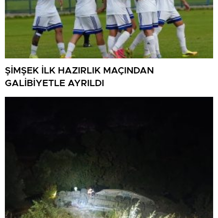
ŞİMŞEK İLK HAZIRLIK MAÇINDAN
GALİBİYETLE AYRILDI