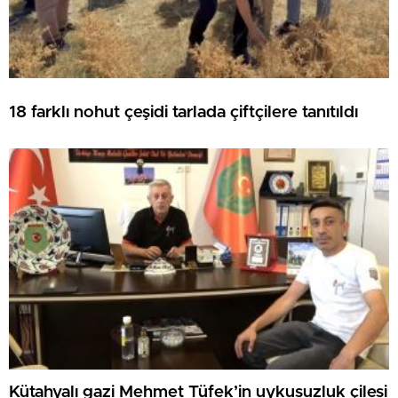
18 farklı nohut çeşidi tarlada çiftçilere tanıtıldı
Kütahyalı gazi Mehmet Tüfek’in uykusuzluk çilesi