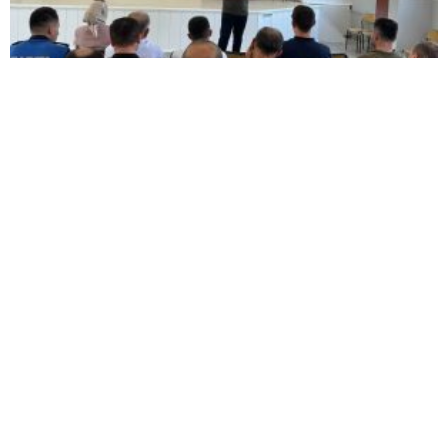
Belediye personeline hükümet sistemleri ve
devlet teşkilatı anlatıldı