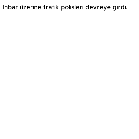
İhbar üzerine trafik polisleri devreye girdi.
Tavşanlı karayolunu Yıldırım Beyazıt
altgeçidine bağlayan yol, geçici olarak araç
trafiğine kapatıldı. Bu yöntem sayesinde
trafiğin kilitlenmesi önlenirken, TIR’lar geri
manevra yaptırılarak kontrollü şekilde
Afyonkarahisar yoluna yönlendirildi.
Yaklaşık 15 dakika süren çalışmanın ardından
TIR konvoyu yoluna devam ederken, trafik
normal akışına döndü.