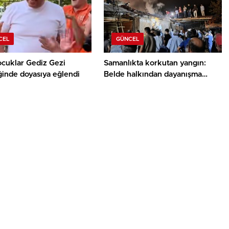
CEL
GÜNCEL
ocuklar Gediz Gezi
Samanlıkta korkutan yangın:
ğinde doyasıya eğlendi
Belde halkından dayanışma
örneği