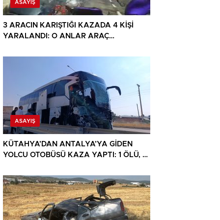
ASAYIŞ
3 ARACIN KARIŞTIĞI KAZADA 4 KİŞİ
YARALANDI: O ANLAR ARAÇ
KAMERASINA YANSIDI
ASAYIŞ
KÜTAHYA’DAN ANTALYA’YA GİDEN
YOLCU OTOBÜSÜ KAZA YAPTI: 1 ÖLÜ, 15
YARALI