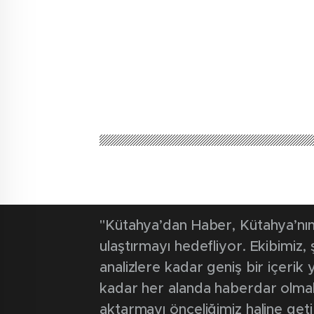
"Kütahya’dan Haber, Kütahya’nın 
ulaştırmayı hedefliyor. Ekibimiz
analizlere kadar geniş bir içeri
kadar her alanda haberdar olmak iç
aktarmayı önceliğimiz haline geti