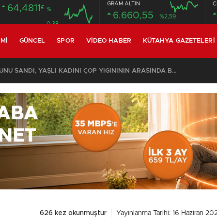
GRAM ALTIN
Ç
64,4811
£
%
6.660,55
%2,59
0.38
MI
GÜNCEL
SPOR
VIDEO HABER
KÜTAHYA GAZETELERI
KOMŞULARI ÖLDÜĞÜNÜ SANDI, YAŞLI KADINI ÇÖP YIĞINININ ARASINDA BULUNDU
626 kez okunmuştur
Yayınlanma Tarihi: 16 Haziran 202