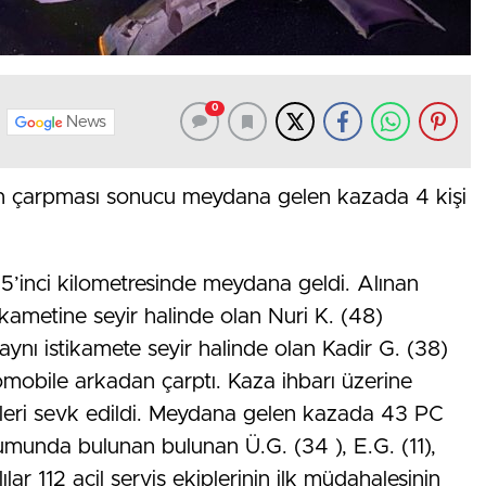
0
News
dan çarpması sonucu meydana gelen kazada 4 kişi
5’inci kilometresinde meydana geldi. Alınan
ikametine seyir halinde olan Nuri K. (48)
 aynı istikamete seyir halinde olan Kadir G. (38)
omobile arkadan çarptı. Kaza ihbarı üzerine
etleri sevk edildi. Meydana gelen kazada 43 PC
munda bulunan bulunan Ü.G. (34 ), E.G. (11),
ılar 112 acil servis ekiplerinin ilk müdahalesinin