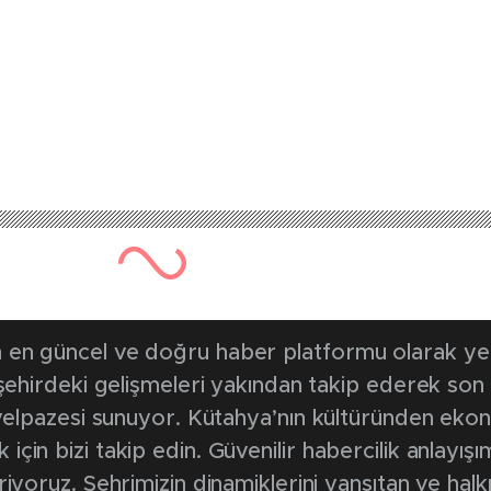
en güncel ve doğru haber platformu olarak yerel
, şehirdeki gelişmeleri yakından takip ederek son
k yelpazesi sunuyor. Kütahya’nın kültüründen ek
in bizi takip edin. Güvenilir habercilik anlayışım
riyoruz. Şehrimizin dinamiklerini yansıtan ve halk