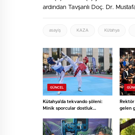
ardından Tavşanlı Doç. Dr. Mustafa
asayiş
KAZA
Kütahya
GÜNCEL
GÜN
Kütahya’da tekvando şöleni:
Rektör 
Minik sporcular dostluk
gelen 
müsabakasında buluştu
buluşt