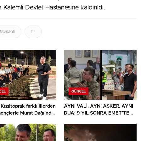
 Kalemli Devlet Hastanesine kaldırıldı.
tavşanlı
tır
CEL
GÜNCEL
Kızıltoprak farklı illerden
AYNI VALİ, AYNI ASKER, AYNI
gençlerle Murat Dağı’nda
DUA: 9 YIL SONRA EMET’TE
u
DUYGULANDIRAN BULUŞMA