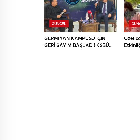
GÜNCEL
GÜN
GERMİYAN KAMPÜSÜ İÇİN
Özel ç
GERİ SAYIM BAŞLADI! KSBÜ
Etkinli
REKTÖRÜ TARİH VERDİ