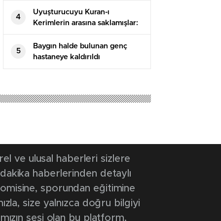
Uyuşturucuyu Kuran-ı
4
Kerimlerin arasına saklamışlar:
5 tutuklama
Baygın halde bulunan genç
5
hastaneye kaldırıldı
 ve ulusal haberleri sizlere
 dakika haberlerinden detaylı
onomisine, sporundan eğitimine
ızla, size yalnızca doğru bilgiyi
ımızın sesi olan bu platform,