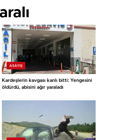
aralı
ASAYIŞ
Kardeşlerin kavgası kanlı bitti: Yengesini
öldürdü, abisini ağır yaraladı