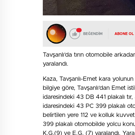
BEĞENDİM
ABONE OL
Tavşanlı’da tırın otomobile arka
yaralandı.
Kaza, Tavşanlı-Emet kara yolunun 
bilgiye göre, Tavşanlı’dan Emet ist
idaresindeki 43 DB 441 plakalı tır,
idaresindeki 43 PC 399 plakalı ot
belirtilen yere 112 ve kolluk kuvv
399 plakalı otomobilde yolcu konu
K.G.(9) ve E.G. (7) yaralandı. Yaral