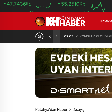
47,7436
55,2510
$
€
%
%
0.18
0.32
EKONO
İLDE 104 GÖZALTI
02:03
/
Kütahya'dan Haber
Asayiş