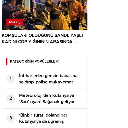
ASAYIŞ
KOMŞULARI ÖLDÜĞÜNÜ SANDI, YAŞLI
KADINI ÇÖP YIĞINININ ARASINDA
BULUNDU
KATEGORİNİN POPÜLERLERİ
İntihar eden gencin babasına
1
saldırıp, polise mukavemet
eden 6 şüpheli gözaltına alındı
Meteoroloji’den Kütahya’ya
2
‘Sarı’ uyarı! Sağanak geliyor
‘Binbir surat’ dolandırıcı
3
Kütahya’ya da uğramış