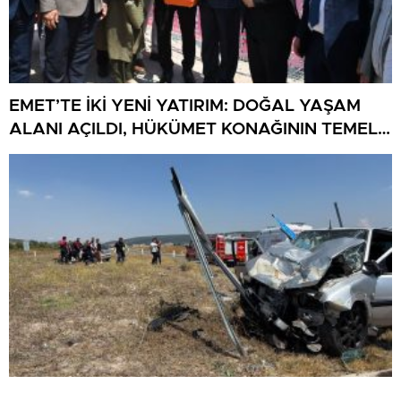
EMET’TE İKİ YENİ YATIRIM: DOĞAL YAŞAM
ALANI AÇILDI, HÜKÜMET KONAĞININ TEMELİ
ATILDI