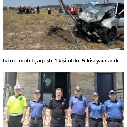
İki otomobil çarpıştı: 1 kişi öldü, 5 kişi yaralandı