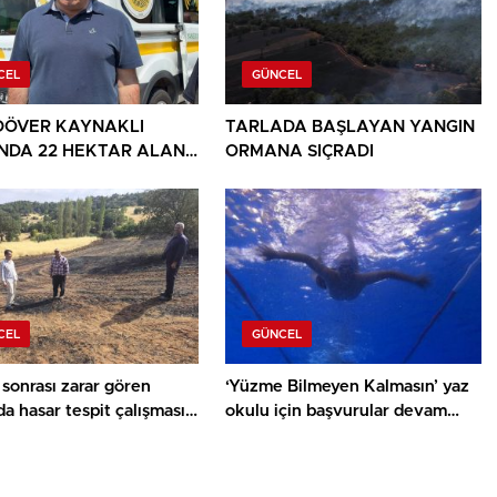
CEL
GÜNCEL
DÖVER KAYNAKLI
TARLADA BAŞLAYAN YANGIN
NDA 22 HEKTAR ALAN
ORMANA SIÇRADI
CEL
GÜNCEL
sonrası zarar gören
‘Yüzme Bilmeyen Kalmasın’ yaz
da hasar tespit çalışması
okulu için başvurular devam
ediyor