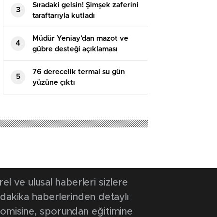
Sıradaki gelsin! Şimşek zaferini
3
taraftarıyla kutladı
Müdür Yeniay’dan mazot ve
4
gübre desteği açıklaması
76 derecelik termal su gün
5
yüzüne çıktı
 ve ulusal haberleri sizlere
 dakika haberlerinden detaylı
onomisine, sporundan eğitimine