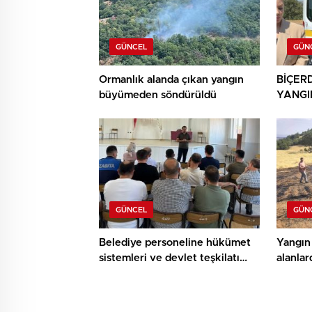
GÜNCEL
GÜN
Ormanlık alanda çıkan yangın
BİÇER
büyümeden söndürüldü
YANGI
YANDI
GÜNCEL
GÜN
Belediye personeline hükümet
Yangın 
sistemleri ve devlet teşkilatı
alanlar
anlatıldı
yapıldı