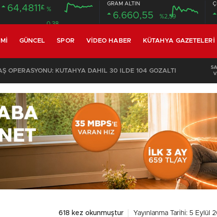
GRAM ALTIN
Ç
64,4811
£
%
6.660,55
%2,59
0.38
MI
GÜNCEL
SPOR
VIDEO HABER
KÜTAHYA GAZETELERI
S
 OPERASYONU: KÜTAHYA DAHİL 30 İLDE 104 GÖZALTI
V
618 kez okunmuştur
Yayınlanma Tarihi: 5 Eylül 