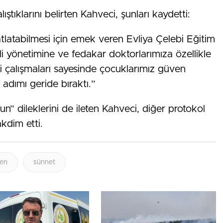
ştıklarını belirten Kahveci, şunları kaydetti:
atlatabilmesi için emek veren Evliya Çelebi Eğitim
i yönetimine ve fedakar doktorlarımıza özellikle
i çalışmaları sayesinde çocuklarımız güven
 adımı geride bıraktı.”
n” dileklerini de ileten Kahveci, diğer protokol
akdim etti.
len
sünnet