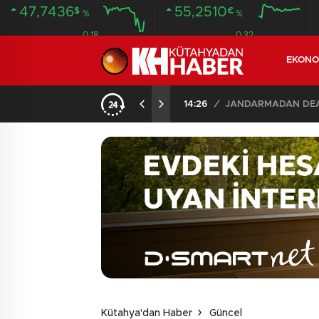
47,7436
55,2510
$
€
%
%
0.18
0.32
EKONO
14:26
/
JANDARMADAN DEAŞ
Kütahya'dan Haber
Güncel