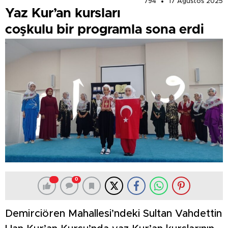
794
17 Ağustos 2025
Yaz Kur’an kursları
coşkulu bir programla sona erdi
0
Demirciören Mahallesi’ndeki Sultan Vahdettin