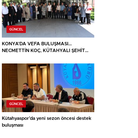
GÜNCEL
KONYA’DA VEFA BULUŞMASI…
NECMETTİN KOÇ, KÜTAHYALI ŞEHİT
AİLELERİ VE GAZİLERİ AĞIRLADI
GÜNCEL
Kütahyaspor’da yeni sezon öncesi destek
buluşması