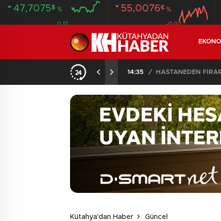
47,7075
55,0076
$
€
%
%
0.17
-0.02
EKONO
ANDI
20:58
/
Kütahya'dan Haber
Güncel