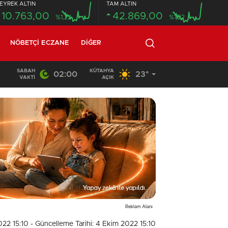
EYREK ALTIN
TAM ALTIN
10.763,00
42.869,00
%1,22
%1,22
NÖBETÇI ECZANE
DIĞER
SABAH
KÜTAHYA
02:00
23°
12:49
/
17 YAŞINDAKİ GENCİN CANSIZ BEDENİ ORMANLIK 
VAKTI
AÇIK
Reklam Alanı
022 15:10
- Güncelleme Tarihi: 4 Ekim 2022 15:10