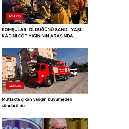
ASAYIŞ
KOMŞULARI ÖLDÜĞÜNÜ SANDI, YAŞLI
KADINI ÇÖP YIĞINININ ARASINDA
BULUNDU
GÜNCEL
Mutfakta çıkan yangın büyümeden
söndürüldü