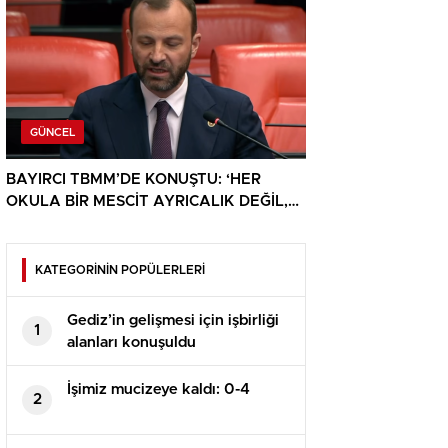
GÜNCEL
BAYIRCI TBMM’DE KONUŞTU: ‘HER
OKULA BİR MESCİT AYRICALIK DEĞİL,
HAKTIR’
KATEGORİNİN POPÜLERLERİ
Gediz’in gelişmesi için işbirliği
1
alanları konuşuldu
İşimiz mucizeye kaldı: 0-4
2