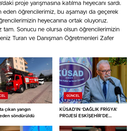
a’daki proje yarışmasına katılma heyecanı sardı.
m eden öğrencilerimiz, bu aşamayı da geçerek
öğrencilerimizin heyecanına ortak oluyoruz.
z tam. Sonucu ne olursa olsun öğrencilerimizin
 Deniz Turan ve Danışman Öğretmenleri Zafer
CEL
GÜNCEL
ta çıkan yangın
KÜSAD’IN ‘DAĞLIK FRİGYA’
den söndürüldü
PROJESİ ESKİŞEHİR’DE
SANATSEVERLERLE
BULUŞUYOR