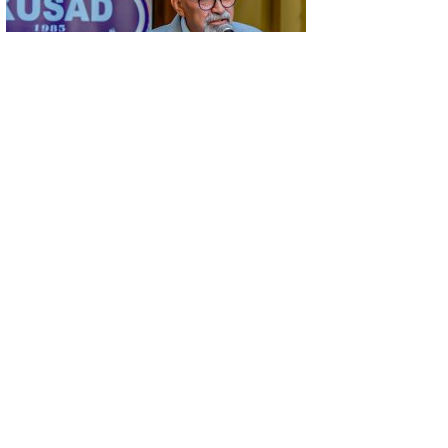
GÜNCEL
KÜSAD’IN ‘DAĞLIK FRİGYA’ PROJESİ
ESKİŞEHİR’DE SANATSEVERLERLE
BULUŞUYOR
GÜNCEL
KONYA’DA VEFA BULUŞMASI…
NECMETTİN KOÇ, KÜTAHYALI ŞEHİT
AİLELERİ VE GAZİLERİ AĞIRLADI