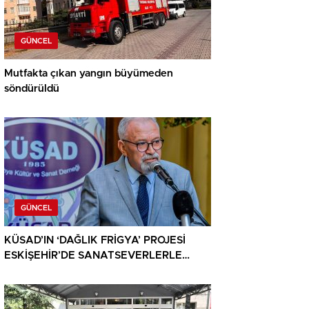
GÜNCEL
Mutfakta çıkan yangın büyümeden
söndürüldü
GÜNCEL
KÜSAD’IN ‘DAĞLIK FRİGYA’ PROJESİ
ESKİŞEHİR’DE SANATSEVERLERLE
BULUŞUYOR