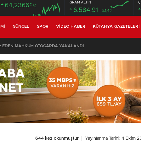
GRAM ALTIN
Ç
64,2366
£
%
6.584,91
%1,42
0.08
MI
GÜNCEL
SPOR
VIDEO HABER
KÜTAHYA GAZETELERI
SON DAKİKA – AYDEMİR ‘BİRAZ BEKLEYİN’ DEMİŞTİ… BELEDİYE BAŞKANI AK PARTİ’YE GEÇİYOR
644 kez okunmuştur
Yayınlanma Tarihi: 4 Ekim 2