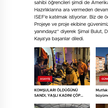
sahibi öğrencileri şimdi de Amerik
Hazırlıklarına ara vermeden deva
ISEF’e katılmak istiyorlar. Biz de 
Projeye ve proje ekibine güvenimi
yanındayız” diyerek Şimal Bulut,
Kaya’ya başarılar diledi.
ASAYIŞ
GÜN
KOMŞULARI ÖLDÜĞÜNÜ
Mutfak
SANDI, YAŞLI KADINI ÇÖP
büyüme
YIĞINININ ARASINDA
BULUNDU