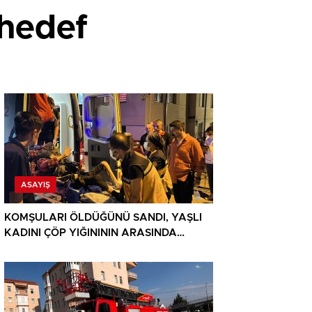
 hedef
ASAYIŞ
KOMŞULARI ÖLDÜĞÜNÜ SANDI, YAŞLI
KADINI ÇÖP YIĞINININ ARASINDA
BULUNDU