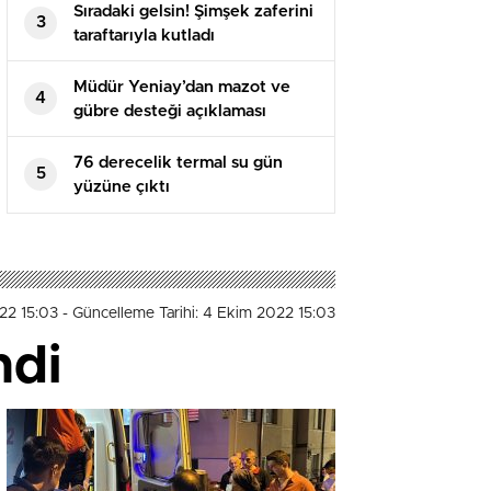
Sıradaki gelsin! Şimşek zaferini
3
taraftarıyla kutladı
Müdür Yeniay’dan mazot ve
4
gübre desteği açıklaması
76 derecelik termal su gün
5
yüzüne çıktı
022 15:03
- Güncelleme Tarihi: 4 Ekim 2022 15:03
ndi