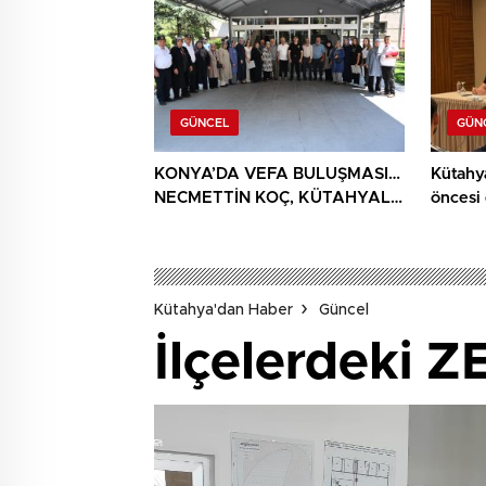
GÜNCEL
GÜN
KONYA’DA VEFA BULUŞMASI…
Kütahy
NECMETTİN KOÇ, KÜTAHYALI
öncesi
ŞEHİT AİLELERİ VE GAZİLERİ
AĞIRLADI
Kütahya'dan Haber
Güncel
İlçelerdeki Z