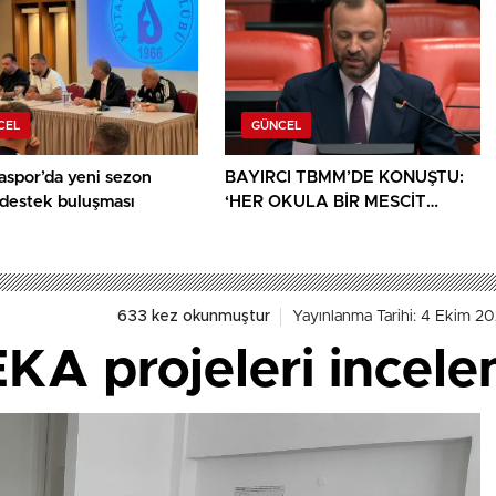
CEL
GÜNCEL
aspor’da yeni sezon
BAYIRCI TBMM’DE KONUŞTU:
 destek buluşması
‘HER OKULA BİR MESCİT
AYRICALIK DEĞİL, HAKTIR’
633 kez okunmuştur
Yayınlanma Tarihi: 4 Ekim 2
EKA projeleri incele