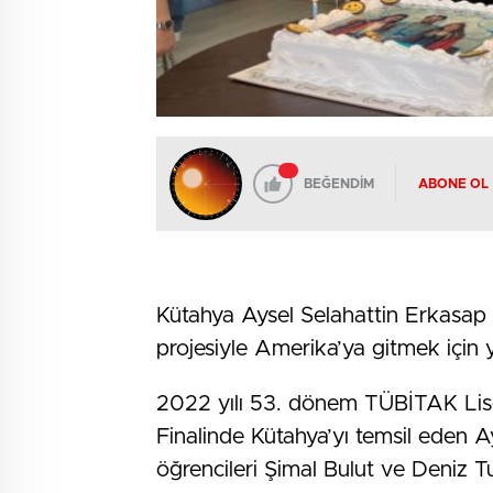
BEĞENDİM
ABONE OL
Kütahya Aysel Selahattin Erkasap S
projesiyle Amerika’ya gitmek için 
2022 yılı 53. dönem TÜBİTAK Lisel
Finalinde Kütahya’yı temsil eden Ay
öğrencileri Şimal Bulut ve Deniz Tur