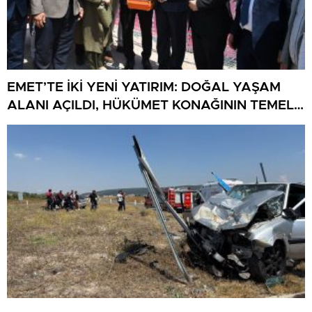
EMET’TE İKİ YENİ YATIRIM: DOĞAL YAŞAM
ALANI AÇILDI, HÜKÜMET KONAĞININ TEMELİ
ATILDI