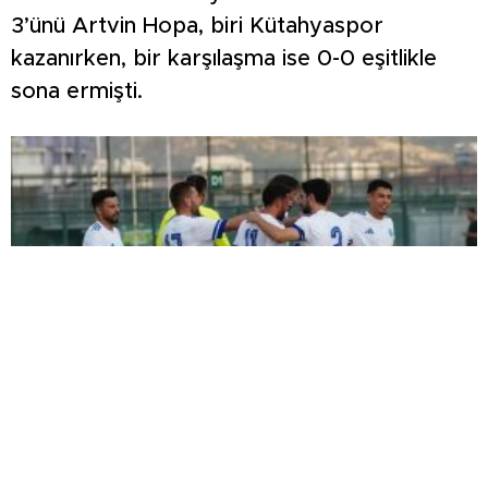
3’ünü Artvin Hopa, biri Kütahyaspor
kazanırken, bir karşılaşma ise 0-0 eşitlikle
sona ermişti.
ŞİMŞEK İLK HAZIRLIK MAÇINDAN
GALİBİYETLE AYRILDI