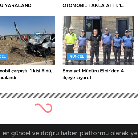
Ü YARALANDI
OTOMOBİL TAKLA ATTI: 1
YARALI
CEL
GÜNCEL
obil çarpıştı: 1 kişi öldü,
Emniyet Müdürü Elbir’den 4
yaralandı
ilçeye ziyaret
en güncel ve doğru haber platformu olarak yerel