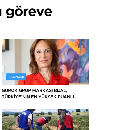
ı göreve
EKONOMI
GÜROK GRUP MARKASI BIJAL,
TÜRKİYE’NİN EN YÜKSEK PUANLI
TURİZM TESİSLERİ ARASINDA ZİRVEDE