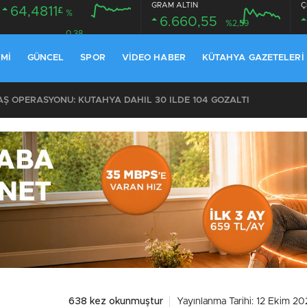
GRAM ALTIN
Ç
64,4811
£
%
6.660,55
%2,59
0.38
MI
GÜNCEL
SPOR
VIDEO HABER
KÜTAHYA GAZETELERI
KOMŞULARI ÖLDÜĞÜNÜ SANDI, YAŞLI KADINI ÇÖP YIĞINININ ARASINDA BULUNDU
638 kez okunmuştur
Yayınlanma Tarihi: 12 Ekim 20