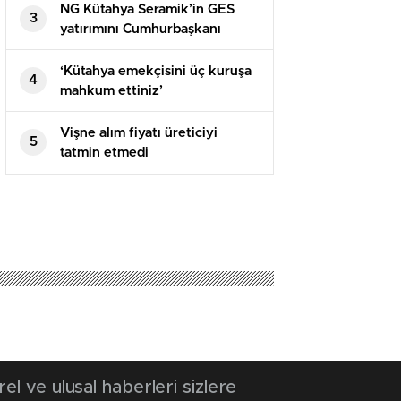
NG Kütahya Seramik’in GES
3
yatırımını Cumhurbaşkanı
Erdoğan açtı
‘Kütahya emekçisini üç kuruşa
4
mahkum ettiniz’
Vişne alım fiyatı üreticiyi
5
tatmin etmedi
 ve ulusal haberleri sizlere