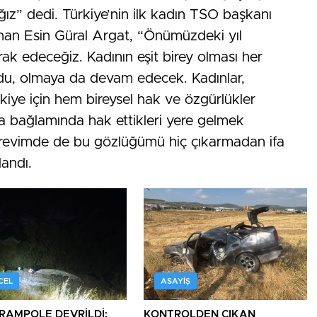
ız” dedi. Türkiye’nin ilk kadın TSO başkanı
unan Esin Güral Argat, “Önümüzdeki yıl
rak edeceğiz. Kadının eşit birey olması her
u, olmaya da devam edecek. Kadınlar,
rkiye için hem bireysel hak ve özgürlükler
a bağlamında hak ettikleri yere gelmek
örevimde de bu gözlüğümü hiç çıkarmadan ifa
landı.
CEL
ASAYIŞ
ARAMPOLE DEVRİLDİ:
KONTROLDEN ÇIKAN