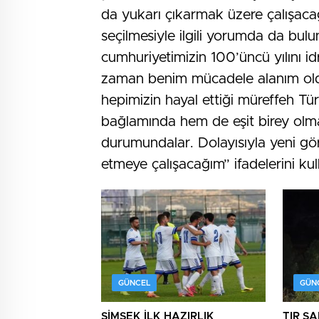
da yukarı çıkarmak üzere çalışacağ
seçilmesiyle ilgili yorumda da bul
cumhuriyetimizin 100’üncü yılını id
zaman benim mücadele alanım old
hepimizin hayal ettiği müreffeh Tü
bağlamında hem de eşit birey olm
durumundalar. Dolayısıyla yeni g
etmeye çalışacağım” ifadelerini kul
GÜNCEL
GÜN
ŞİMŞEK İLK HAZIRLIK
TIR Ş