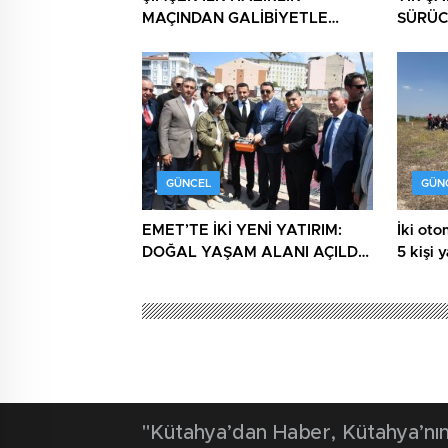
MAÇINDAN GALİBİYETLE
SÜRÜC
AYRILDI
GÜNCEL
GÜN
EMET’TE İKİ YENİ YATIRIM:
İki otom
DOĞAL YAŞAM ALANI AÇILDI,
5 kişi 
HÜKÜMET KONAĞININ TEMELİ
ATILDI
"Kütahya’dan Haber, Kütahya’nın 