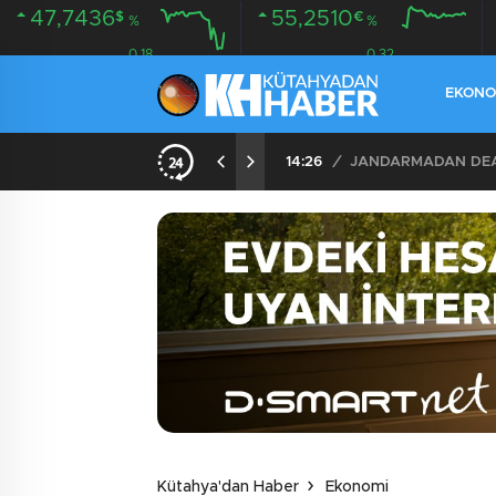
47,7436
55,2510
$
€
%
%
0.18
0.32
EKONO
İLDE 104 GÖZALTI
02:03
/
Kütahya'dan Haber
Ekonomi