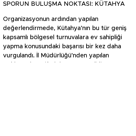
SPORUN BULUŞMA NOKTASI: KÜTAHYA
Organizasyonun ardından yapılan
değerlendirmede, Kütahya’nın bu tür geniş
kapsamlı bölgesel turnuvalara ev sahipliği
yapma konusundaki başarısı bir kez daha
vurgulandı. İl Müdürlüğü’nden yapılan
açıklamada şu ifadelere yer verildi:
“Gençlerimizin azmi ve enerjisi müsabakalara
ayrı bir değer kattı. Kütahyamız bir kez daha
sporun buluşma noktası olduğunu gösterdi.
Sporun birleştirici gücüyle dolu bu
organizasyonda yer alan tüm sporcularımızı
tebrik ediyor, başarılarının devamını
diliyoruz.”