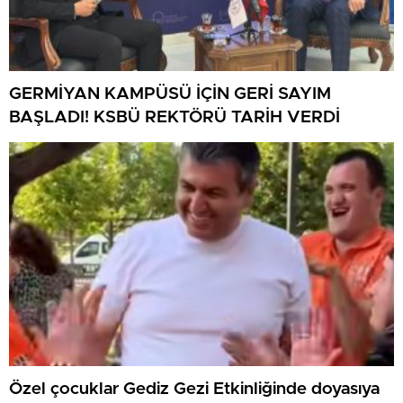
GERMİYAN KAMPÜSÜ İÇİN GERİ SAYIM
BAŞLADI! KSBÜ REKTÖRÜ TARİH VERDİ
Özel çocuklar Gediz Gezi Etkinliğinde doyasıya