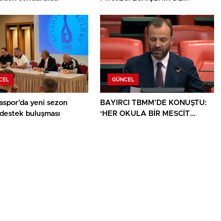
SANATSEVERLERLE
BULUŞUYOR
CEL
GÜNCEL
aspor’da yeni sezon
BAYIRCI TBMM’DE KONUŞTU:
 destek buluşması
‘HER OKULA BİR MESCİT
AYRICALIK DEĞİL, HAKTIR’