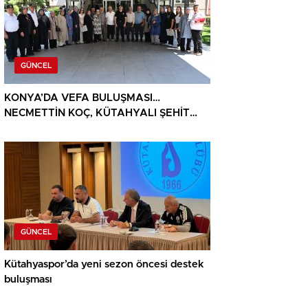
GÜNCEL
KONYA’DA VEFA BULUŞMASI…
NECMETTİN KOÇ, KÜTAHYALI ŞEHİT
AİLELERİ VE GAZİLERİ AĞIRLADI
GÜNCEL
Kütahyaspor’da yeni sezon öncesi destek
buluşması