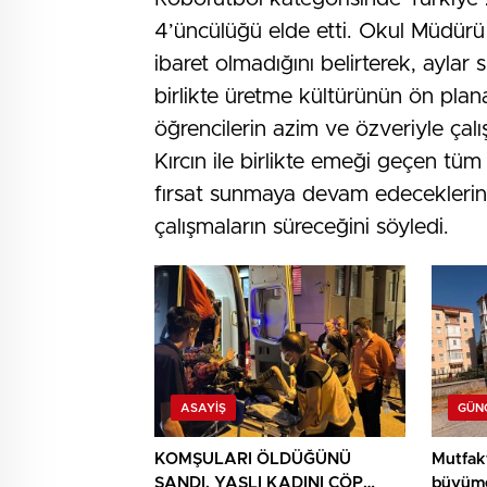
4’üncülüğü elde etti. Okul Müdürü
ibaret olmadığını belirterek, aylar s
birlikte üretme kültürünün ön plana
öğrencilerin azim ve özveriyle çal
Kırcın ile birlikte emeği geçen tüm
fırsat sunmaya devam edeceklerini 
çalışmaların süreceğini söyledi.
ASAYIŞ
GÜN
KOMŞULARI ÖLDÜĞÜNÜ
Mutfak
SANDI, YAŞLI KADINI ÇÖP
büyüme