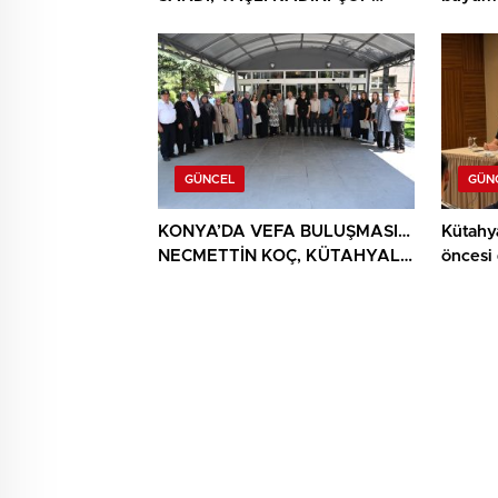
YIĞINININ ARASINDA
BULUNDU
GÜNCEL
GÜN
KONYA’DA VEFA BULUŞMASI…
Kütahy
NECMETTİN KOÇ, KÜTAHYALI
öncesi
ŞEHİT AİLELERİ VE GAZİLERİ
AĞIRLADI