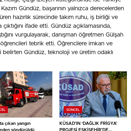
 Kazım Gündüz, başarının yalnızca derecelerden
üren hazırlık sürecinde takım ruhu, iş birliği ve
 çıktığını ifade etti. Gündüz açıklamasında,
ıştığını vurgulayarak, danışman öğretmen Gülşah
 öğrencileri tebrik etti. Öğrencilere imkan ve
belirten Gündüz, teknoloji ve üretim odaklı
CEL
GÜNCEL
ta çıkan yangın
KÜSAD’IN ‘DAĞLIK FRİGYA’
den söndürüldü
PROJESİ ESKİŞEHİR’DE