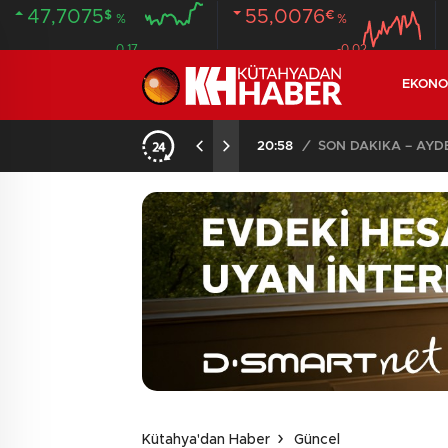
47,7075
55,0076
$
€
%
%
0.17
-0.02
EKONO
ANDI
20:58
/
Kütahya'dan Haber
Güncel