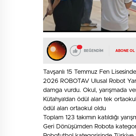
BEĞENDİM
ABONE OL
Tavşanlı 15 Temmuz Fen Lisesinde T
2026 ROBOTAV Ulusal Robot Yarı
damga vurdu. Okul, yarışmada ver
Kütahya’dan ödül alan tek ortaokul
ödül alan ortaokul oldu
Toplam 123 takımın katıldığı yarı
Geri Dönüşümden Robota kategorisin
Robofutbol kategorisinde Türkiye 2’