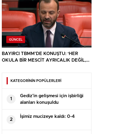
GÜNCEL
BAYIRCI TBMM’DE KONUŞTU: ‘HER
OKULA BİR MESCİT AYRICALIK DEĞİL,
HAKTIR’
KATEGORİNİN POPÜLERLERİ
Gediz’in gelişmesi için işbirliği
1
alanları konuşuldu
İşimiz mucizeye kaldı: 0-4
2