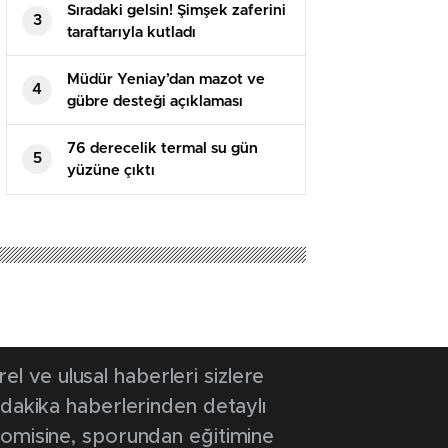
Sıradaki gelsin! Şimşek zaferini
3
taraftarıyla kutladı
Müdür Yeniay’dan mazot ve
4
gübre desteği açıklaması
76 derecelik termal su gün
5
yüzüne çıktı
 ve ulusal haberleri sizlere
 dakika haberlerinden detaylı
onomisine, sporundan eğitimine