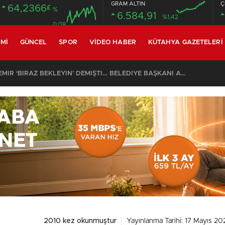
GRAM ALTIN
Ç
64,2366
£
%
6.584,91
%1,42
0.08
MI
GÜNCEL
SPOR
VIDEO HABER
KÜTAHYA GAZETELERI
SON DAKİKA – AYDEMİR ‘BİRAZ BEKLEYİN’ DEMİŞTİ… BELEDİYE BAŞKANI AK PARTİ’YE GEÇİYOR
2010 kez okunmuştur
Yayınlanma Tarihi: 17 Mayıs 20