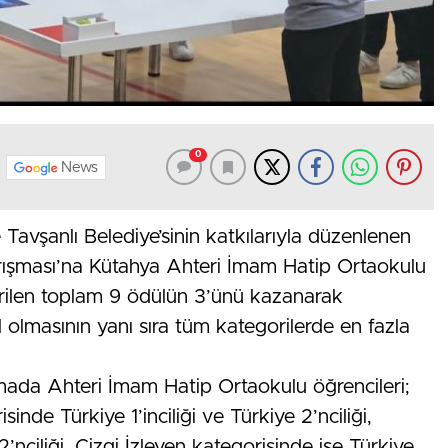
0
News
avşanlı Belediye’sinin katkılarıyla düzenlenen
şması’na Kütahya Ahteri İmam Hatip Ortaokulu
ilen toplam 9 ödülün 3’ünü kazanarak
 olmasının yanı sıra tüm kategorilerde en fazla
şmada Ahteri İmam Hatip Ortaokulu öğrencileri;
de Türkiye 1’inciliği ve Türkiye 2’nciliği,
nciliği, Çizgi İzleyen kategorisinde ise Türkiye