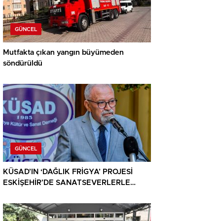
GÜNCEL
Mutfakta çıkan yangın büyümeden
söndürüldü
GÜNCEL
KÜSAD’IN ‘DAĞLIK FRİGYA’ PROJESİ
ESKİŞEHİR’DE SANATSEVERLERLE
BULUŞUYOR