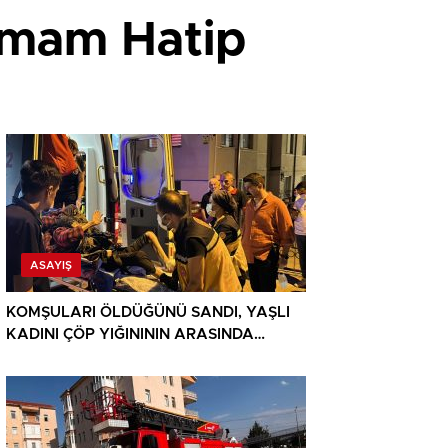
 İmam Hatip
ASAYIŞ
KOMŞULARI ÖLDÜĞÜNÜ SANDI, YAŞLI
KADINI ÇÖP YIĞINININ ARASINDA
BULUNDU