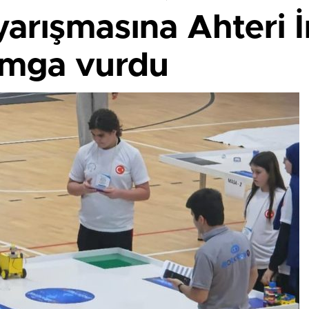
 yarışmasına Ahteri
amga vurdu