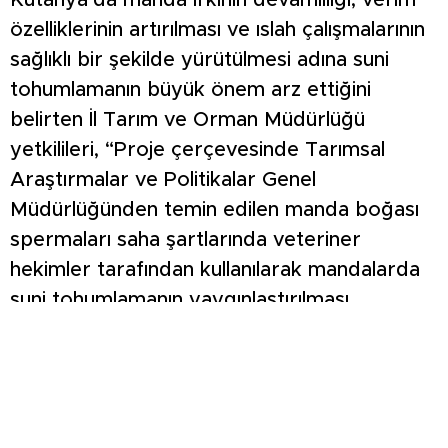
Kütahya’da manda ırkının devamlılığı, verim
özelliklerinin artırılması ve ıslah çalışmalarının
sağlıklı bir şekilde yürütülmesi adına suni
tohumlamanın büyük önem arz ettiğini
belirten İl Tarım ve Orman Müdürlüğü
yetkilileri, “Proje çerçevesinde Tarımsal
Araştırmalar ve Politikalar Genel
Müdürlüğünden temin edilen manda boğası
spermaları saha şartlarında veteriner
hekimler tarafından kullanılarak mandalarda
suni tohumlamanın yaygınlaştırılması
hedeflenmektedir. Projeden 3 bin 794
mandanın bulunduğu 719 işletmemiz
faydalanabilecektir. Proje ile ilimizdeki manda
türü hayvanların verim özelliklerinin