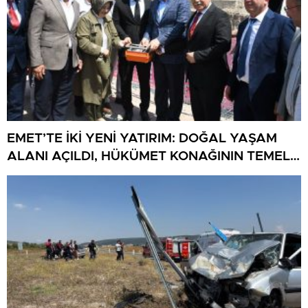
EMET’TE İKİ YENİ YATIRIM: DOĞAL YAŞAM
ALANI AÇILDI, HÜKÜMET KONAĞININ TEMELİ
ATILDI