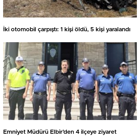
İki otomobil çarpıştı: 1 kişi öldü, 5 kişi yaralandı
Emniyet Müdürü Elbir’den 4 ilçeye ziyaret