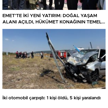
EMET’TE İKİ YENİ YATIRIM: DOĞAL YAŞAM
ALANI AÇILDI, HÜKÜMET KONAĞININ TEMELİ
ATILDI
İki otomobil çarpıştı: 1 kişi öldü, 5 kişi yaralandı