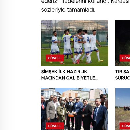
ederiz” ifadelerini kullandı. Karaa
sözleriyle tamamladı.
GÜNCEL
GÜN
ŞİMŞEK İLK HAZIRLIK
TIR Ş
MAÇINDAN GALİBİYETLE
SÜRÜC
AYRILDI
GÜNCEL
GÜN