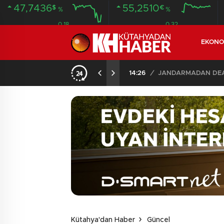
47,7436
55,2510
$
€
%
%
0.18
0.32
EKONO
İLDE 104 GÖZALTI
02:03
/
Kütahya'dan Haber
Güncel