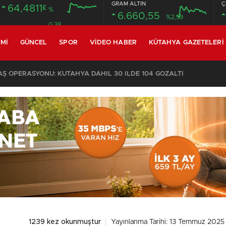
GRAM ALTIN
Ç
64,4811
£
%
6.660,55
%2,59
0.38
MI
GÜNCEL
SPOR
VIDEO HABER
KÜTAHYA GAZETELERI
KOMŞULARI ÖLDÜĞÜNÜ SANDI, YAŞLI KADINI ÇÖP YIĞINININ ARASINDA BULUNDU
1239 kez okunmuştur
Yayınlanma Tarihi: 13 Temmuz 2025 