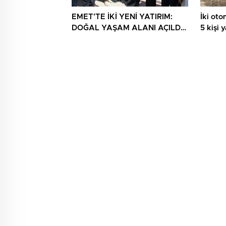
EMET’TE İKİ YENİ YATIRIM:
İki otom
DOĞAL YAŞAM ALANI AÇILDI,
5 kişi 
HÜKÜMET KONAĞININ TEMELİ
ATILDI