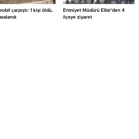
obil çarpıştı: 1 kişi öldü,
Emniyet Müdürü Elbir’den 4
yaralandı
ilçeye ziyaret