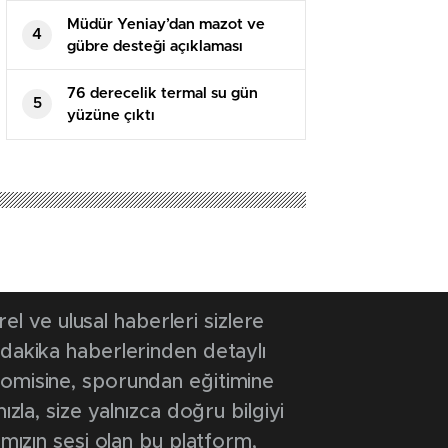
Müdür Yeniay’dan mazot ve
4
gübre desteği açıklaması
76 derecelik termal su gün
5
yüzüne çıktı
 ve ulusal haberleri sizlere
 dakika haberlerinden detaylı
onomisine, sporundan eğitimine
ızla, size yalnızca doğru bilgiyi
ımızın sesi olan bu platform,