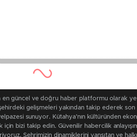
en güncel ve doğru haber platformu olarak yerel
, şehirdeki gelişmeleri yakından takip ederek son
k yelpazesi sunuyor. Kütahya’nın kültüründen ek
in bizi takip edin. Güvenilir habercilik anlayışım
riyoruz. Şehrimizin dinamiklerini yansıtan ve halk