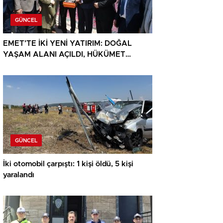
GÜNCEL
EMET’TE İKİ YENİ YATIRIM: DOĞAL
YAŞAM ALANI AÇILDI, HÜKÜMET
KONAĞININ TEMELİ ATILDI
GÜNCEL
İki otomobil çarpıştı: 1 kişi öldü, 5 kişi
yaralandı