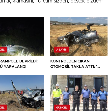
slan açıklamasını, “Üretim sizden, destek bizden”
CEL
ASAYIŞ
ARAMPOLE DEVRİLDİ:
KONTROLDEN ÇIKAN
Ü YARALANDI
OTOMOBİL TAKLA ATTI: 1
YARALI
CEL
GÜNCEL