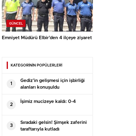
GÜNCEL
Emniyet Müdürü Elbir’den 4 ilçeye ziyaret
KATEGORİNİN POPÜLERLERİ
Gediz’in gelişmesi için işbirliği
1
alanları konuşuldu
İşimiz mucizeye kaldı: 0-4
2
Sıradaki gelsin! Şimşek zaferini
3
taraftarıyla kutladı