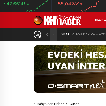
47,6614
55,0428
$
€
%
%
0.05
-0.13
EKONO
ANDI
20:58
/
Kütahya'dan Haber
Güncel