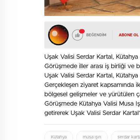
BEĞENDİM
ABONE OL
Uşak Valisi Serdar Kartal, Kütahya 
Görüşmede iller arası iş birliği ve b
Uşak Valisi Serdar Kartal, Kütahya V
Gerçekleşen ziyaret kapsamında iki va
bölgesel gelişmeler ve yürütülen 
Görüşmede Kütahya Valisi Musa Iş
getirerek Uşak Valisi Serdar Kartal’
Kütahya
musa ışın
serdar karta