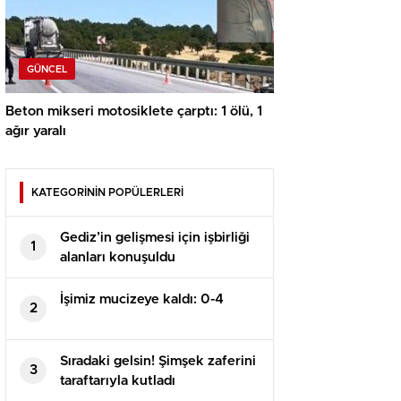
GÜNCEL
Beton mikseri motosiklete çarptı: 1 ölü, 1
ağır yaralı
KATEGORİNİN POPÜLERLERİ
Gediz’in gelişmesi için işbirliği
1
alanları konuşuldu
İşimiz mucizeye kaldı: 0-4
2
Sıradaki gelsin! Şimşek zaferini
3
taraftarıyla kutladı