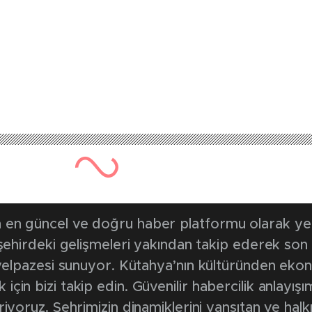
en güncel ve doğru haber platformu olarak yerel
, şehirdeki gelişmeleri yakından takip ederek son
k yelpazesi sunuyor. Kütahya’nın kültüründen ek
in bizi takip edin. Güvenilir habercilik anlayışım
riyoruz. Şehrimizin dinamiklerini yansıtan ve halk