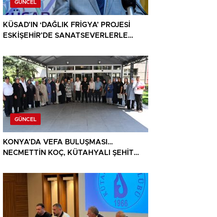
GÜNCEL
KÜSAD’IN ‘DAĞLIK FRİGYA’ PROJESİ
ESKİŞEHİR’DE SANATSEVERLERLE
BULUŞUYOR
GÜNCEL
KONYA’DA VEFA BULUŞMASI…
NECMETTİN KOÇ, KÜTAHYALI ŞEHİT
AİLELERİ VE GAZİLERİ AĞIRLADI