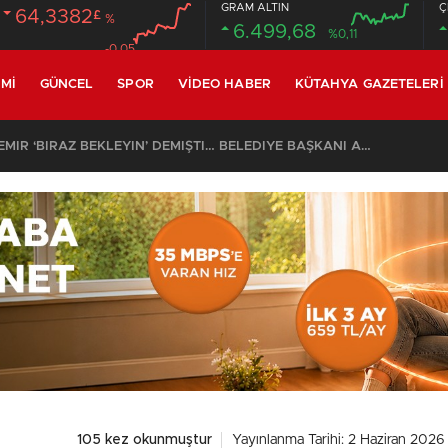
GRAM ALTIN
Ç
64,3382
£
%
6.499,68
%0,11
-0.05
MI
GÜNCEL
SPOR
VIDEO HABER
KÜTAHYA GAZETELERI
SON DAKİKA – AYDEMİR ‘BİRAZ BEKLEYİN’ DEMİŞTİ… BELEDİYE BAŞKANI AK PARTİ’YE GEÇİYOR
105 kez okunmuştur
Yayınlanma Tarihi: 2 Haziran 2026