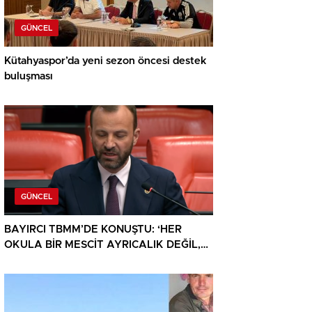
GÜNCEL
Kütahyaspor’da yeni sezon öncesi destek
buluşması
GÜNCEL
BAYIRCI TBMM’DE KONUŞTU: ‘HER
OKULA BİR MESCİT AYRICALIK DEĞİL,
HAKTIR’