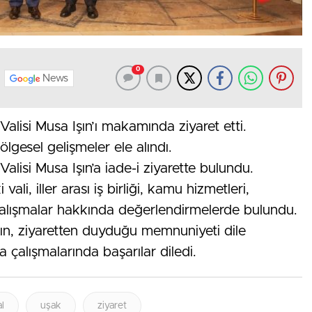
0
News
Valisi Musa Işın’ı makamında ziyaret etti.
ölgesel gelişmeler ele alındı.
alisi Musa Işın’a iade-i ziyarette bulundu.
li, iller arası iş birliği, kamu hizmetleri,
çalışmalar hakkında değerlendirmelerde bulundu.
ın, ziyaretten duyduğu memnuniyeti dile
a çalışmalarında başarılar diledi.
l
uşak
ziyaret