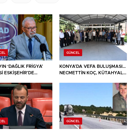
CEL
GÜNCEL
IN ‘DAĞLIK FRİGYA’
KONYA’DA VEFA BULUŞMASI…
İ ESKİŞEHİR’DE
NECMETTİN KOÇ, KÜTAHYALI
SEVERLERLE
ŞEHİT AİLELERİ VE GAZİLERİ
ŞUYOR
AĞIRLADI
CEL
GÜNCEL