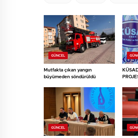
GÜNCEL
GÜN
Mutfakta çıkan yangın
KÜSAD’
büyümeden söndürüldü
PROJES
SANAT
BULU
GÜNCEL
GÜN