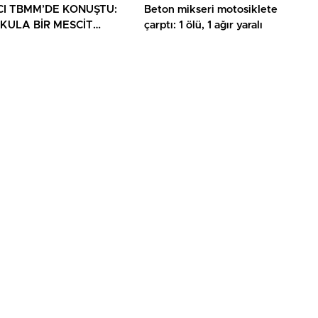
CI TBMM’DE KONUŞTU:
Beton mikseri motosiklete
OKULA BİR MESCİT
çarptı: 1 ölü, 1 ağır yaralı
LIK DEĞİL, HAKTIR’