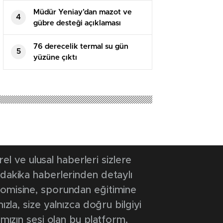
Müdür Yeniay’dan mazot ve
4
gübre desteği açıklaması
76 derecelik termal su gün
5
yüzüne çıktı
 ve ulusal haberleri sizlere
 dakika haberlerinden detaylı
onomisine, sporundan eğitimine
ızla, size yalnızca doğru bilgiyi
ımızın sesi olan bu platform,