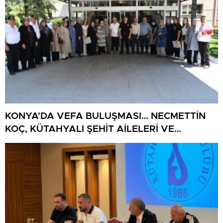
KONYA’DA VEFA BULUŞMASI… NECMETTİN
KOÇ, KÜTAHYALI ŞEHİT AİLELERİ VE
GAZİLERİ AĞIRLADI