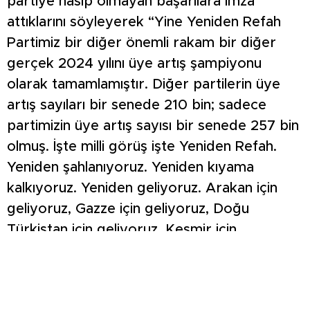
partiye nasip olmayan başarılara imza
attıklarını söyleyerek “Yine Yeniden Refah
Partimiz bir diğer önemli rakam bir diğer
gerçek 2024 yılını üye artış şampiyonu
olarak tamamlamıştır. Diğer partilerin üye
artış sayıları bir senede 210 bin; sadece
partimizin üye artış sayısı bir senede 257 bin
olmuş. İşte milli görüş işte Yeniden Refah.
Yeniden şahlanıyoruz. Yeniden kıyama
kalkıyoruz. Yeniden geliyoruz. Arakan için
geliyoruz, Gazze için geliyoruz, Doğu
Türkistan için geliyoruz, Keşmir için
geliyoruz, Myanmar için geliyoruz ve
Türkiye’de açlık sınırının altındaki maaşlarla
hayatta kalma mücadelesi verenler için