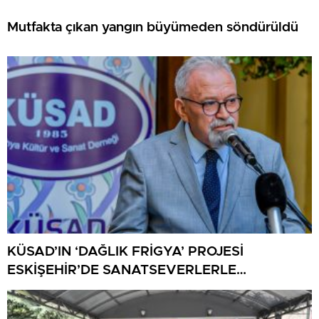
Mutfakta çıkan yangın büyümeden söndürüldü
KÜSAD’IN ‘DAĞLIK FRİGYA’ PROJESİ
ESKİŞEHİR’DE SANATSEVERLERLE
BULUŞUYOR