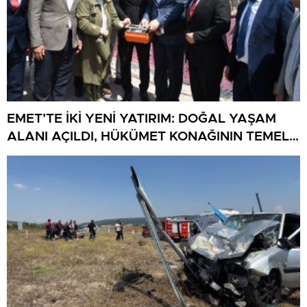
EMET’TE İKİ YENİ YATIRIM: DOĞAL YAŞAM
ALANI AÇILDI, HÜKÜMET KONAĞININ TEMELİ
ATILDI