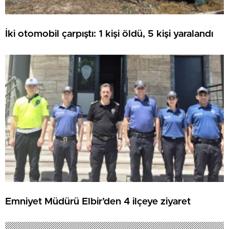
İki otomobil çarpıştı: 1 kişi öldü, 5 kişi yaralandı
Emniyet Müdürü Elbir’den 4 ilçeye ziyaret