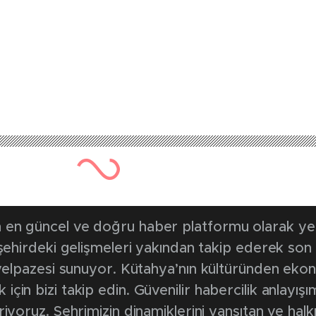
en güncel ve doğru haber platformu olarak yerel
, şehirdeki gelişmeleri yakından takip ederek son
k yelpazesi sunuyor. Kütahya’nın kültüründen ek
in bizi takip edin. Güvenilir habercilik anlayışım
riyoruz. Şehrimizin dinamiklerini yansıtan ve halk