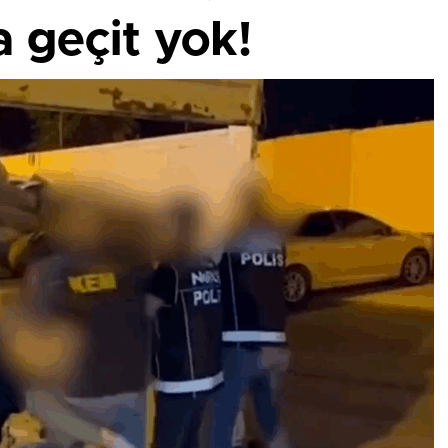
 geçit yok!