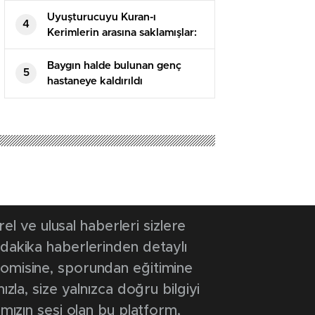
Uyuşturucuyu Kuran-ı
4
Kerimlerin arasına saklamışlar:
5 tutuklama
Baygın halde bulunan genç
5
hastaneye kaldırıldı
 ve ulusal haberleri sizlere
 dakika haberlerinden detaylı
onomisine, sporundan eğitimine
ızla, size yalnızca doğru bilgiyi
ımızın sesi olan bu platform,