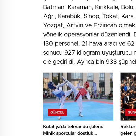
Batman, Karaman, Kırıkkale, Bolu, K
Ağrı, Karabük, Sinop, Tokat, Kars, K
Yozgat, Artvin ve Erzincan olmak 
yönelik operasyonlar düzenlendi. 
130 personel, 21 hava aracı ve 62
sonucu 927 kilogram uyuşturucu m
ele geçirildi. Ayrıca bin 933 şüphel
GÜNCEL
GÜN
Kütahya’da tekvando şöleni:
Rektör 
Minik sporcular dostluk
gelen 