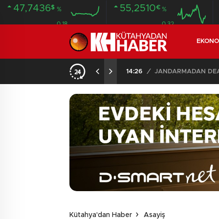
47,7436
55,2510
$
€
%
%
0.18
0.32
EKONO
U: KÜTAHYA DAHİL 30 İLDE 104 GÖZALTI
02:0
Kütahya'dan Haber
Asayiş