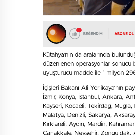
BEĞENDİM
ABONE OL
Kütahya’nın da aralarında bulunduğ
düzenlenen operasyonlar sonucu b
uyuşturucu madde ile 1 milyon 296
İçişleri Bakanı Ali Yerlikaya’nın pa
İzmir, Konya, İstanbul, Ankara, Ant
Kayseri, Kocaeli, Tekirdağ, Muğla,
Malatya, Denizli, Sakarya, Aksaray
Kırklareli, Aydın, Mardin, Kahram
Çanakkale, Nevşehir, Zonguldak, A