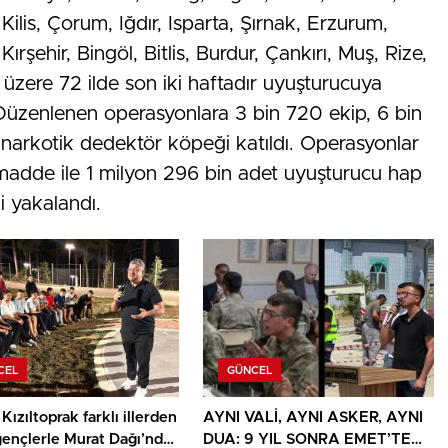
ilis, Çorum, Iğdır, Isparta, Şırnak, Erzurum,
ırşehir, Bingöl, Bitlis, Burdur, Çankırı, Muş, Rize,
üzere 72 ilde son iki haftadır uyuşturucuya
Düzenlenen operasyonlara 3 bin 720 ekip, 6 bin
 narkotik dedektör köpeği katıldı. Operasyonlar
adde ile 1 milyon 296 bin adet uyuşturucu hap
i yakalandı.
CEL
GÜNCEL
Kızıltoprak farklı illerden
AYNI VALİ, AYNI ASKER, AYNI
gençlerle Murat Dağı’nda
DUA: 9 YIL SONRA EMET’TE