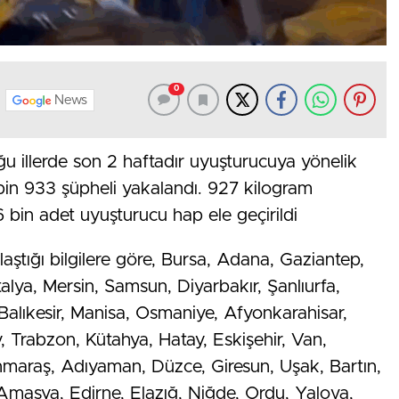
0
News
u illerde son 2 haftadır uyuşturucuya yönelik
in 933 şüpheli yakalandı. 927 kilogram
 bin adet uyuşturucu hap ele geçirildi
ylaştığı bilgilere göre, Bursa, Adana, Gaziantep,
alya, Mersin, Samsun, Diyarbakır, Şanlıurfa,
 Balıkesir, Manisa, Osmaniye, Afyonkarahisar,
, Trabzon, Kütahya, Hatay, Eskişehir, Van,
anmaraş, Adıyaman, Düzce, Giresun, Uşak, Bartın,
masya, Edirne, Elazığ, Niğde, Ordu, Yalova,