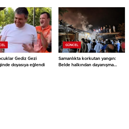
u
DUYGULANDIRAN BULUŞMA
CEL
GÜNCEL
ocuklar Gediz Gezi
Samanlıkta korkutan yangın:
ğinde doyasıya eğlendi
Belde halkından dayanışma
örneği