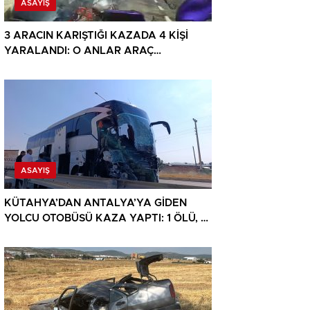
ASAYIŞ
3 ARACIN KARIŞTIĞI KAZADA 4 KİŞİ
YARALANDI: O ANLAR ARAÇ
KAMERASINA YANSIDI
ASAYIŞ
KÜTAHYA’DAN ANTALYA’YA GİDEN
YOLCU OTOBÜSÜ KAZA YAPTI: 1 ÖLÜ, 15
YARALI