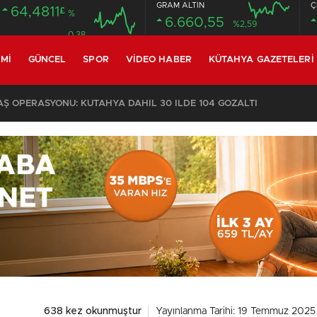
GRAM ALTIN
Ç
64,4811
£
%
6.660,55
%2,59
0.38
MI
GÜNCEL
SPOR
VIDEO HABER
KÜTAHYA GAZETELERI
3
/
638 kez okunmuştur
Yayınlanma Tarihi: 19 Temmuz 2025 