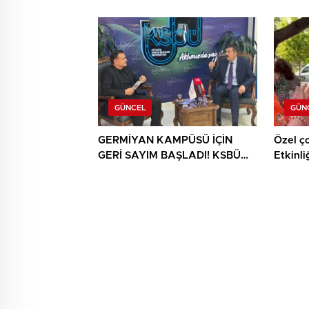
müsabakasında buluştu
buluşt
GÜNCEL
GÜN
GERMİYAN KAMPÜSÜ İÇİN
Özel ç
GERİ SAYIM BAŞLADI! KSBÜ
Etkinli
REKTÖRÜ TARİH VERDİ