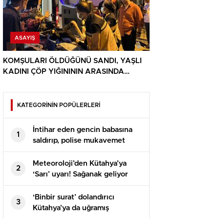
ASAYIŞ
KOMŞULARI ÖLDÜĞÜNÜ SANDI, YAŞLI
KADINI ÇÖP YIĞINININ ARASINDA
BULUNDU
KATEGORİNİN POPÜLERLERİ
İntihar eden gencin babasına
1
saldırıp, polise mukavemet
eden 6 şüpheli gözaltına alındı
Meteoroloji’den Kütahya’ya
2
‘Sarı’ uyarı! Sağanak geliyor
‘Binbir surat’ dolandırıcı
3
Kütahya’ya da uğramış