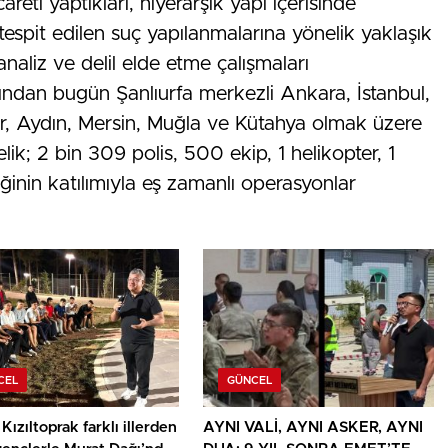
eti yaptıkları, hiyerarşik yapı içerisinde
tespit edilen suç yapılanmalarına yönelik yaklaşık
naliz ve delil elde etme çalışmaları
rdından bugün Şanlıurfa merkezli Ankara, İstanbul,
ir, Aydın, Mersin, Muğla ve Kütahya olmak üzere
lik; 2 bin 309 polis, 500 ekip, 1 helikopter, 1
inin katılımıyla eş zamanlı operasyonlar
CEL
GÜNCEL
Kızıltoprak farklı illerden
AYNI VALİ, AYNI ASKER, AYNI