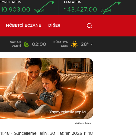
EYREK ALTIN
TAM ALTIN
10.903,00
43.427,00
%2,54
%2,54
NÖBETÇI ECZANE
DIĞER
SABAH
KÜTAHYA
02:00
28°
02:03
/
VAKTI
AÇIK
Reklam Alanı
11:48
- Güncelleme Tarihi: 30 Haziran 2026 11:48