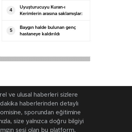
Uyuşturucuyu Kuran-ı
4
Kerimlerin arasına saklamışlar:
5 tutuklama
Baygın halde bulunan genç
5
hastaneye kaldırıldı
 ve ulusal haberleri sizlere
 dakika haberlerinden detaylı
onomisine, sporundan eğitimine
ızla, size yalnızca doğru bilgiyi
ımızın sesi olan bu platform,