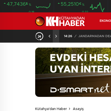
47,7436
55,2510
$
€
%
%
0.18
0.32
EKONO
14:26
/
JANDARMADAN DEAŞ
Kütahya'dan Haber
Asayiş