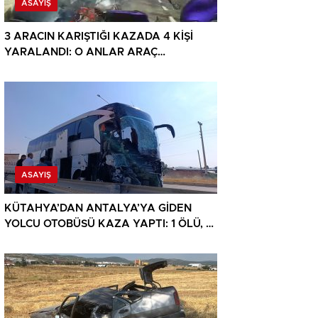
ASAYIŞ
3 ARACIN KARIŞTIĞI KAZADA 4 KİŞİ
YARALANDI: O ANLAR ARAÇ
KAMERASINA YANSIDI
ASAYIŞ
KÜTAHYA’DAN ANTALYA’YA GİDEN
YOLCU OTOBÜSÜ KAZA YAPTI: 1 ÖLÜ, 15
YARALI