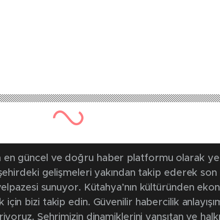
en güncel ve doğru haber platformu olarak yerel
, şehirdeki gelişmeleri yakından takip ederek son
k yelpazesi sunuyor. Kütahya’nın kültüründen ek
in bizi takip edin. Güvenilir habercilik anlayışım
riyoruz. Şehrimizin dinamiklerini yansıtan ve halk