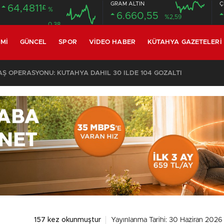
GRAM ALTIN
Ç
64,4811
£
%
6.660,55
%2,59
0.38
MI
GÜNCEL
SPOR
VIDEO HABER
KÜTAHYA GAZETELERI
 OPERASYONU: KÜTAHYA DAHİL 30 İLDE 104 GÖZALTI
157 kez okunmuştur
Yayınlanma Tarihi: 30 Haziran 2026 