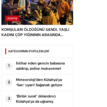
ASAYIŞ
KOMŞULARI ÖLDÜĞÜNÜ SANDI, YAŞLI
KADINI ÇÖP YIĞINININ ARASINDA
BULUNDU
KATEGORİNİN POPÜLERLERİ
İntihar eden gencin babasına
1
saldırıp, polise mukavemet
eden 6 şüpheli gözaltına alındı
Meteoroloji’den Kütahya’ya
2
‘Sarı’ uyarı! Sağanak geliyor
‘Binbir surat’ dolandırıcı
3
Kütahya’ya da uğramış