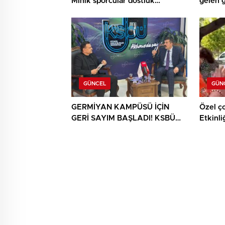
Minik sporcular dostluk
gelen 
müsabakasında buluştu
buluşt
GÜNCEL
GÜN
GERMİYAN KAMPÜSÜ İÇİN
Özel ç
GERİ SAYIM BAŞLADI! KSBÜ
Etkinli
REKTÖRÜ TARİH VERDİ