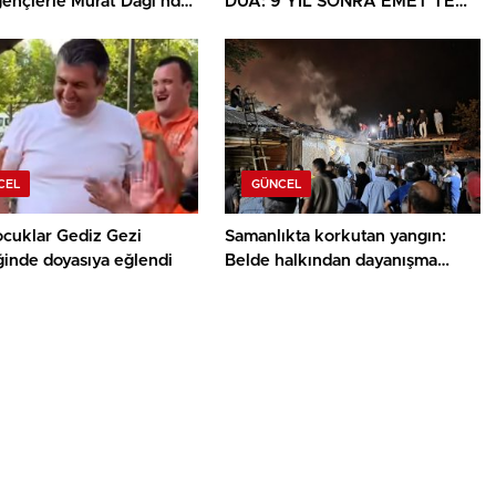
gençlerle Murat Dağı’nda
DUA: 9 YIL SONRA EMET’TE
u
DUYGULANDIRAN BULUŞMA
CEL
GÜNCEL
ocuklar Gediz Gezi
Samanlıkta korkutan yangın:
ğinde doyasıya eğlendi
Belde halkından dayanışma
örneği