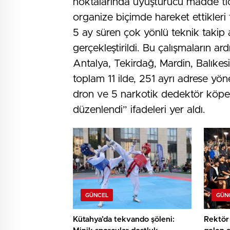
noktalarında uyuşturucu madde ticar
organize biçimde hareket ettikleri 
5 ay süren çok yönlü teknik takip a
gerçekleştirildi. Bu çalışmaların a
Antalya, Tekirdağ, Mardin, Balıkes
toplam 11 ilde, 251 ayrı adrese yöne
dron ve 5 narkotik dedektör köpeğ
düzenlendi” ifadeleri yer aldı.
GÜNCEL
GÜN
Kütahya’da tekvando şöleni:
Rektör 