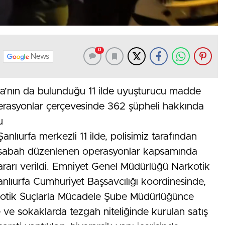
0
News
ahya’nın da bulunduğu 11 ilde uyuşturucu madde
perasyonlar çerçevesinde 362 şüpheli hakkında
u
nlıurfa merkezli 11 ilde, polisimiz tarafından
bu sabah düzenlenen operasyonlar kapsamında
rarı verildi. Emniyet Genel Müdürlüğü Narkotik
anlıurfa Cumhuriyet Başsavcılığı koordinesinde,
kotik Suçlarla Mücadele Şube Müdürlüğünce
 ve sokaklarda tezgah niteliğinde kurulan satış