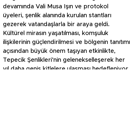
devamında Vali Musa Işın ve protokol
üyeleri, şenlik alanında kurulan stantları
gezerek vatandaşlarla bir araya geldi.
Kültürel mirasın yaşatılması, komşuluk
ilişkilerinin güçlendirilmesi ve bölgenin tanıtımı
açısından büyük önem taşıyan etkinlikte,
Tepecik Şenlikleri’nin gelenekselleşerek her
yıl daha geniş kitlelere ulaşması hedefleniyor.
Üç gün sürecek şenlik kapsamında; halk
oyunları gösterileri, aşure ikramı, çocuk
şenliği, konserler, balon etkinlikleri ve
geleneksel oyunlar gibi birçok renkli etkinlik
yer alıyor.