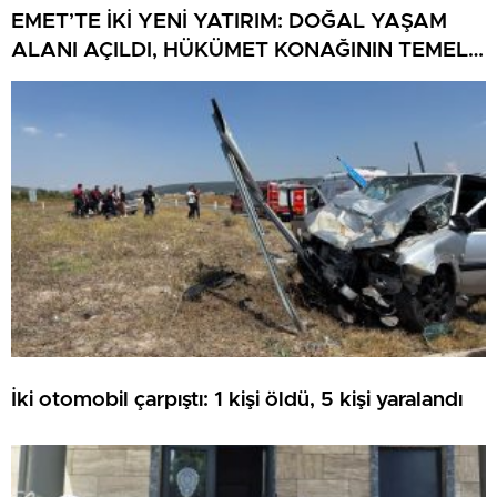
EMET’TE İKİ YENİ YATIRIM: DOĞAL YAŞAM
ALANI AÇILDI, HÜKÜMET KONAĞININ TEMELİ
ATILDI
İki otomobil çarpıştı: 1 kişi öldü, 5 kişi yaralandı