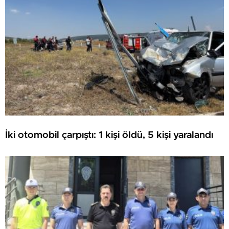
İki otomobil çarpıştı: 1 kişi öldü, 5 kişi yaralandı