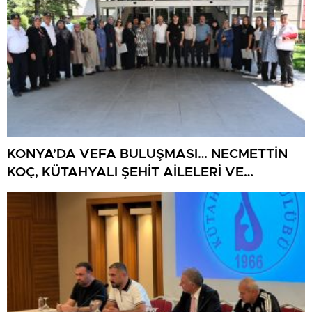
KONYA’DA VEFA BULUŞMASI… NECMETTİN
KOÇ, KÜTAHYALI ŞEHİT AİLELERİ VE
GAZİLERİ AĞIRLADI