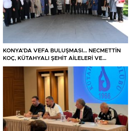
KONYA’DA VEFA BULUŞMASI… NECMETTİN
KOÇ, KÜTAHYALI ŞEHİT AİLELERİ VE
GAZİLERİ AĞIRLADI