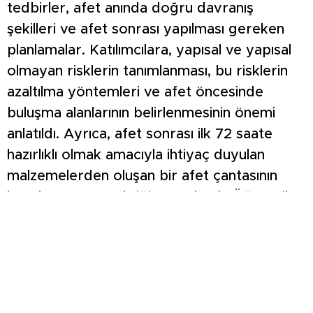
tedbirler, afet anında doğru davranış
şekilleri ve afet sonrası yapılması gereken
planlamalar. Katılımcılara, yapısal ve yapısal
olmayan risklerin tanımlanması, bu risklerin
azaltılma yöntemleri ve afet öncesinde
buluşma alanlarının belirlenmesinin önemi
anlatıldı. Ayrıca, afet sonrası ilk 72 saate
hazırlıklı olmak amacıyla ihtiyaç duyulan
malzemelerden oluşan bir afet çantasının
hazırlanması gerektiği vurgulandı. Öğrenciler,
afet sırasında sergilenmesi gereken doğru
davranış biçimleri ile afet sonrası alınması
gereken tedbirler hakkında da detaylı
bilgilendirildi. Eğitimde teorik bilgilerin yanı
sıra uygulamaya yönelik örnekler de