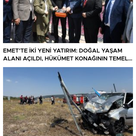
EMET’TE İKİ YENİ YATIRIM: DOĞAL YAŞAM
ALANI AÇILDI, HÜKÜMET KONAĞININ TEMELİ
ATILDI