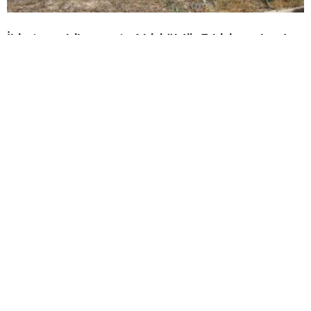
İki otomobil çarpıştı: 1 kişi öldü, 5 kişi yaralandı
Emniyet Müdürü Elbir’den 4 ilçeye ziyaret