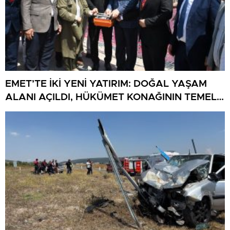
EMET’TE İKİ YENİ YATIRIM: DOĞAL YAŞAM
ALANI AÇILDI, HÜKÜMET KONAĞININ TEMELİ
ATILDI