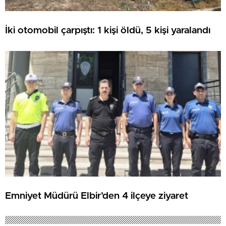
İki otomobil çarpıştı: 1 kişi öldü, 5 kişi yaralandı
Emniyet Müdürü Elbir’den 4 ilçeye ziyaret