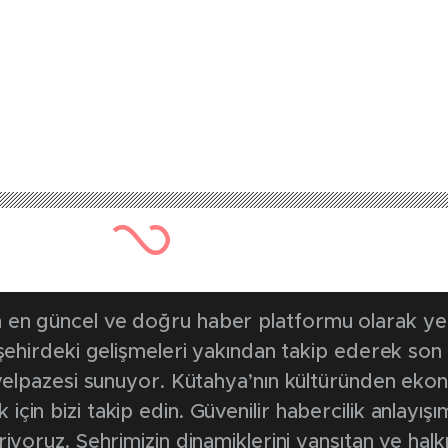
en güncel ve doğru haber platformu olarak yerel
, şehirdeki gelişmeleri yakından takip ederek son
k yelpazesi sunuyor. Kütahya’nın kültüründen ek
in bizi takip edin. Güvenilir habercilik anlayışım
riyoruz. Şehrimizin dinamiklerini yansıtan ve halk