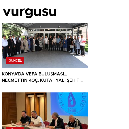
t vurgusu
GÜNCEL
KONYA’DA VEFA BULUŞMASI…
NECMETTİN KOÇ, KÜTAHYALI ŞEHİT
AİLELERİ VE GAZİLERİ AĞIRLADI