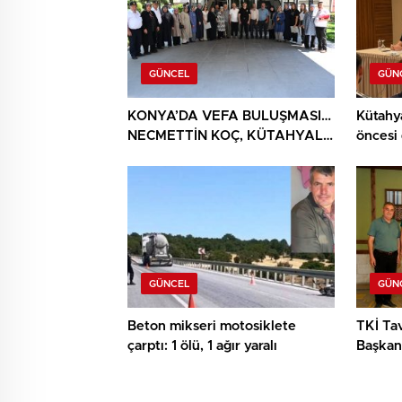
GÜNCEL
GÜN
KONYA’DA VEFA BULUŞMASI…
Kütahy
NECMETTİN KOÇ, KÜTAHYALI
öncesi
ŞEHİT AİLELERİ VE GAZİLERİ
AĞIRLADI
GÜNCEL
GÜN
Beton mikseri motosiklete
TKİ Tav
çarptı: 1 ölü, 1 ağır yaralı
Başkan 