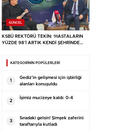
GÜNCEL
KSBÜ REKTÖRÜ TEKİN: ‘HASTALARIN
YÜZDE 98’İ ARTIK KENDİ ŞEHRİNDE
TEDAVİ OLUYOR’
KATEGORİNİN POPÜLERLERİ
Gediz’in gelişmesi için işbirliği
1
alanları konuşuldu
İşimiz mucizeye kaldı: 0-4
2
Sıradaki gelsin! Şimşek zaferini
3
taraftarıyla kutladı