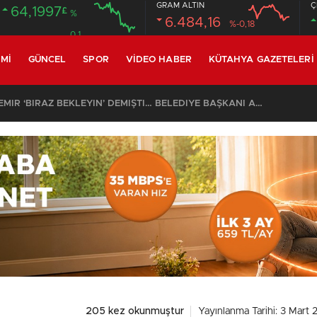
GRAM ALTIN
Ç
64,1997
£
%
6.484,16
%-0,18
0.1
MI
GÜNCEL
SPOR
VIDEO HABER
KÜTAHYA GAZETELERI
SON DAKİKA – AYDEMİR ‘BİRAZ BEKLEYİN’ DEMİŞTİ… BELEDİYE BAŞKANI AK PARTİ’YE GEÇİYOR
205 kez okunmuştur
Yayınlanma Tarihi: 3 Mart 