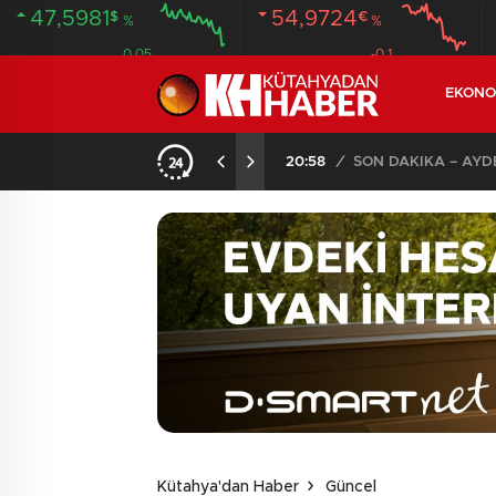
47,5981
54,9724
$
€
%
%
0.05
-0.1
EKONO
ANDI
20:58
/
Kütahya'dan Haber
Güncel