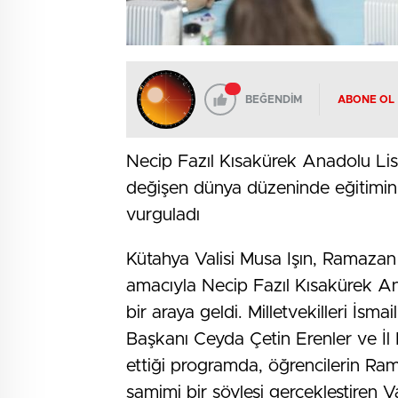
BEĞENDİM
ABONE OL
Necip Fazıl Kısakürek Anadolu Lisesi
değişen dünya düzeninde eğitimin
vurguladı
Kütahya Valisi Musa Işın, Ramazan
amacıyla Necip Fazıl Kısakürek Ana
bir araya geldi. Milletvekilleri İsm
Başkanı Ceyda Çetin Erenler ve İl 
ettiği programda, öğrencilerin Ram
samimi bir söyleşi gerçekleştiren Val