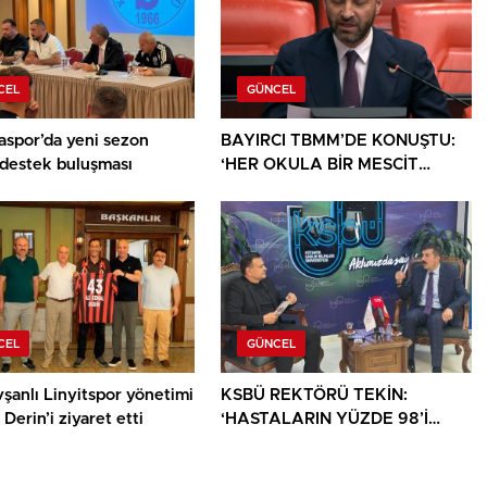
CEL
GÜNCEL
aspor’da yeni sezon
BAYIRCI TBMM’DE KONUŞTU:
 destek buluşması
‘HER OKULA BİR MESCİT
AYRICALIK DEĞİL, HAKTIR’
CEL
GÜNCEL
şanlı Linyitspor yönetimi
KSBÜ REKTÖRÜ TEKİN:
Derin’i ziyaret etti
‘HASTALARIN YÜZDE 98’İ
ARTIK KENDİ ŞEHRİNDE
TEDAVİ OLUYOR’