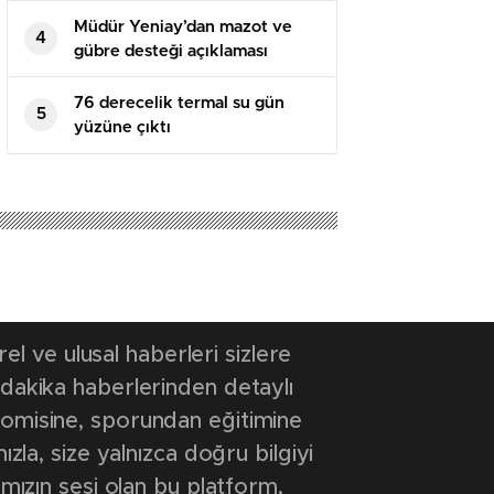
Müdür Yeniay’dan mazot ve
4
gübre desteği açıklaması
76 derecelik termal su gün
5
yüzüne çıktı
 ve ulusal haberleri sizlere
 dakika haberlerinden detaylı
onomisine, sporundan eğitimine
ızla, size yalnızca doğru bilgiyi
ımızın sesi olan bu platform,