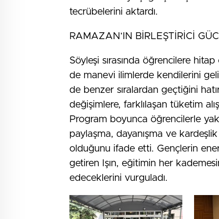
tecrübelerini aktardı.
RAMAZAN’IN BİRLEŞTİRİCİ G
Söyleşi sırasında öğrencilere hita
de manevi ilimlerde kendilerini gel
de benzer sıralardan geçtiğini hatı
değişimlere, farklılaşan tüketim alı
Program boyunca öğrencilerle yakı
paylaşma, dayanışma ve kardeşlik 
olduğunu ifade etti. Gençlerin en
getiren Işın, eğitimin her kademe
edeceklerini vurguladı.