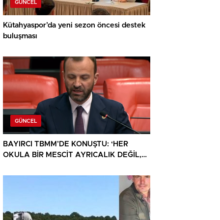
GÜNCEL
Kütahyaspor’da yeni sezon öncesi destek
buluşması
GÜNCEL
BAYIRCI TBMM’DE KONUŞTU: ‘HER
OKULA BİR MESCİT AYRICALIK DEĞİL,
HAKTIR’