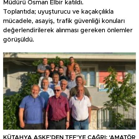
Müdürü Osman Elbir katıldı.
Toplantıda; uyuşturucu ve kaçakçılıkla
mücadele, asayiş, trafik güvenliği konuları
değerlendirilerek alınması gereken önlemler
görüşüldü.
KÜTAHYA ASKF’DEN TFF’YE ÇAĞRI: ‘AMATÖR